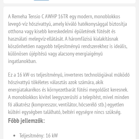
A Remeha Tensio C AWHP 16TR egy modern, monoblokkos
levegő-víz hőszivattyú, amely kiváló hatékonysággal biztosítja
otthona vagy kisebb kereskedelmi épületének fűtését és
használati melegvíz-ellátását. A háromfázisú kialakításnak
köszönhetően nagyobb teljesítményű rendszerekhez is ideális,
különösen újépítésű vagy alacsony energiaigényű
ingatlanokban.
Ez a 16 kW-os teljesítményű, inverteres technológiával működő
hőszivattyú tökéletes választás azok számára, akik
energiatakarékos és környezetbarát fűtési megoldást keresnek.
A monoblokkos kivitel leegyszerűsíti a telepítést, mivel minden
fő alkatrész (kompresszor, ventilátor, hőcserélő stb.) egyetlen
kültéri egységben található, beltéri egységre nincs szükség.
Főbb jellemzők:
Teljesítmény: 16 kW