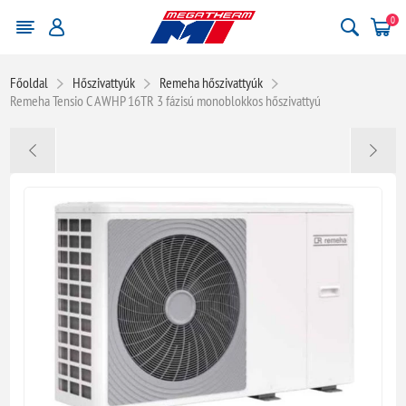
0
Főoldal
Hőszivattyúk
Remeha hőszivattyúk
Remeha Tensio C AWHP 16TR 3 fázisú monoblokkos hőszivattyú