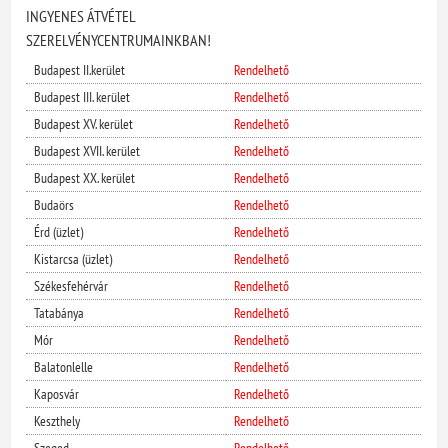
INGYENES ÁTVÉTEL
SZERELVÉNYCENTRUMAINKBAN!
Budapest II.kerület
Rendelhető
Budapest III. kerület
Rendelhető
Budapest XV. kerület
Rendelhető
Budapest XVII. kerület
Rendelhető
Budapest XX. kerület
Rendelhető
Budaörs
Rendelhető
Érd (üzlet)
Rendelhető
Kistarcsa (üzlet)
Rendelhető
Székesfehérvár
Rendelhető
Tatabánya
Rendelhető
Mór
Rendelhető
Balatonlelle
Rendelhető
Kaposvár
Rendelhető
Keszthely
Rendelhető
Szeged
Rendelhető