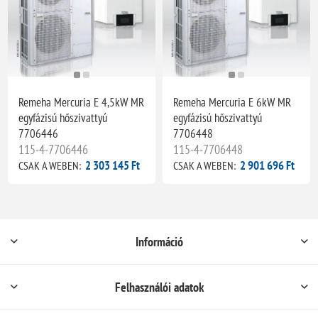
Remeha Mercuria E 4,5kW MR
Remeha Mercuria E 6kW MR
egyfázisú hőszivattyú
egyfázisú hőszivattyú
7706446
7706448
115-4-7706446
115-4-7706448
2 303 145 Ft
2 901 696 Ft
CSAK A WEBEN:
CSAK A WEBEN:
Információ
Felhasználói adatok