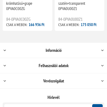
krómhatású+grape
szatén+transparent
0PVA0C00ZG
0PVA0U00Z1
84-0PVA0C00ZG
84-0PVA0U00Z1
166 936 Ft
175 050 Ft
CSAK A WEBEN:
CSAK A WEBEN:
Információ
Felhasználói adatok
Vevőszolgálat
Hírlevél