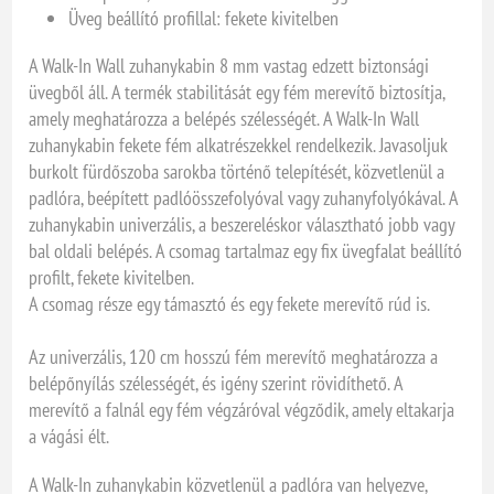
Üveg beállító profillal: fekete kivitelben
A Walk-In Wall zuhanykabin 8 mm vastag edzett biztonsági
üvegből áll. A termék stabilitását egy fém merevítő biztosítja,
amely meghatározza a belépés szélességét. A Walk-In Wall
zuhanykabin fekete fém alkatrészekkel rendelkezik. Javasoljuk
burkolt fürdőszoba sarokba történő telepítését, közvetlenül a
padlóra, beépített padlóösszefolyóval vagy zuhanyfolyókával. A
zuhanykabin univerzális, a beszereléskor választható jobb vagy
bal oldali belépés. A csomag tartalmaz egy fix üvegfalat beállító
profilt, fekete kivitelben.
A csomag része egy támasztó és egy fekete merevítő rúd is.
Az univerzális, 120 cm hosszú fém merevítő meghatározza a
belépőnyílás szélességét, és igény szerint rövidíthető. A
merevítő a falnál egy fém végzáróval végződik, amely eltakarja
a vágási élt.
A Walk-In zuhanykabin közvetlenül a padlóra van helyezve,