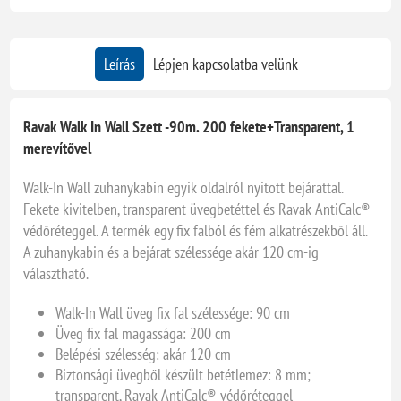
Leírás
Lépjen kapcsolatba velünk
Ravak Walk In Wall Szett -90m. 200 fekete+Transparent, 1
merevítővel
Walk-In Wall zuhanykabin egyik oldalról nyitott bejárattal.
Fekete kivitelben, transparent üvegbetéttel és Ravak AntiCalc®
védőréteggel. A termék egy fix falból és fém alkatrészekből áll.
A zuhanykabin és a bejárat szélessége akár 120 cm-ig
választható.
Walk-In Wall üveg fix fal szélessége: 90 cm
Üveg fix fal magassága: 200 cm
Belépési szélesség: akár 120 cm
Biztonsági üvegből készült betétlemez: 8 mm;
transparent, Ravak AntiCalc® védőréteggel