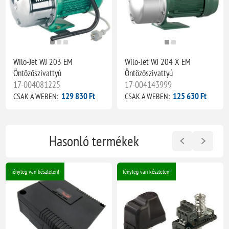
Wilo-Jet WJ 203 EM
Wilo-Jet WJ 204 X EM
Öntözőszivattyú
Öntözőszivattyú
17-004081225
17-004143999
129 830 Ft
125 630 Ft
CSAK A WEBEN:
CSAK A WEBEN:
Hasonló termékek
Tényleg van készleten!
Tényleg van készleten!