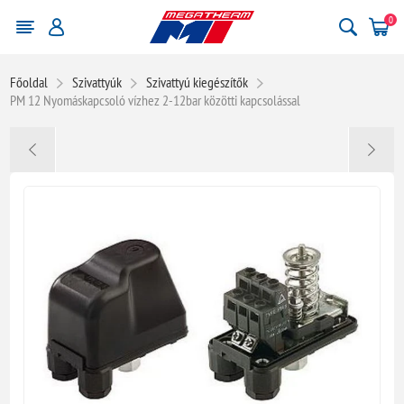
0
Főoldal
Szivattyúk
Szivattyú kiegészítők
PM 12 Nyomáskapcsoló vízhez 2-12bar közötti kapcsolással