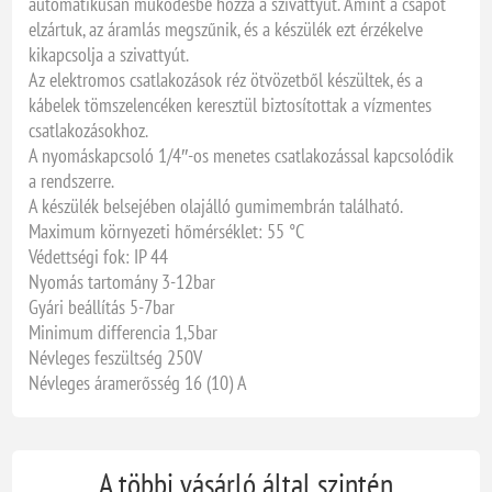
automatikusan működésbe hozza a szivattyút. Amint a csapot
elzártuk, az áramlás megszűnik, és a készülék ezt érzékelve
kikapcsolja a szivattyút.
Az elektromos csatlakozások réz ötvözetből készültek, és a
kábelek tömszelencéken keresztül biztosítottak a vízmentes
csatlakozásokhoz.
A nyomáskapcsoló 1/4″-os menetes csatlakozással kapcsolódik
a rendszerre.
A készülék belsejében olajálló gumimembrán található.
Maximum környezeti hőmérséklet: 55 °C
Védettségi fok: IP 44
Nyomás tartomány 3-12bar
Gyári beállítás 5-7bar
Minimum differencia 1,5bar
Névleges feszültség 250V
Névleges áramerősség 16 (10) A
A többi vásárló által szintén