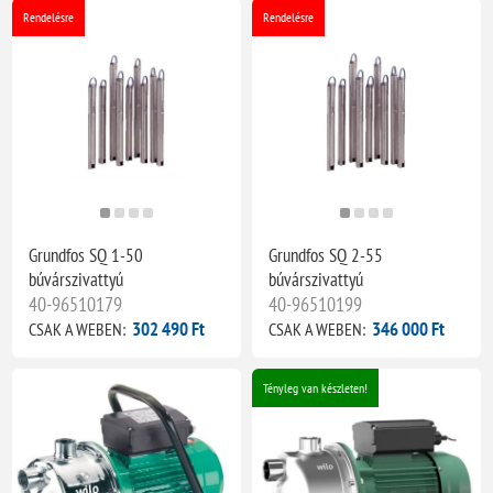
Rendelésre
Rendelésre
Grundfos SQ 1-50
Grundfos SQ 2-55
búvárszivattyú
búvárszivattyú
40-96510179
40-96510199
302 490 Ft
346 000 Ft
CSAK A WEBEN:
CSAK A WEBEN:
Tényleg van készleten!