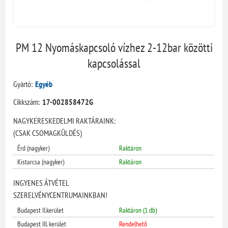
PM 12 Nyomáskapcsoló vízhez 2-12bar közötti
kapcsolással
Gyártó:
Egyéb
Cikkszám:
17-002858472G
NAGYKERESKEDELMI RAKTÁRAINK:
(CSAK CSOMAGKÜLDÉS)
Érd (nagyker)
Raktáron
Kistarcsa (nagyker)
Raktáron
INGYENES ÁTVÉTEL
SZERELVÉNYCENTRUMAINKBAN!
Budapest II.kerület
Raktáron (1 db)
Budapest III. kerület
Rendelhető