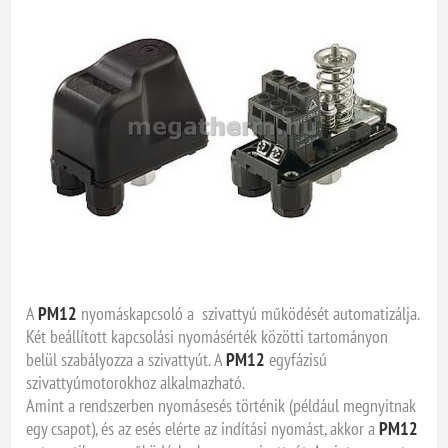
A
PM12
nyomáskapcsoló a szivattyú működését automatizálja.
Két beállított kapcsolási nyomásérték közötti tartományon
belül szabályozza a szivattyút. A
PM12
egyfázisú
szivattyúmotorokhoz alkalmazható.
Amint a rendszerben nyomásesés történik (például megnyitnak
egy csapot), és az esés elérte az indítási nyomást, akkor a
PM12