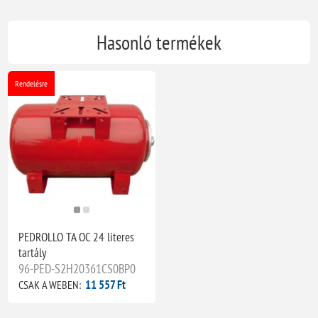
Hasonló termékek
Rendelésre
PEDROLLO TA OC 24 literes
tartály
96-PED-S2H20361CS0BP0
11 557 Ft
CSAK A WEBEN: