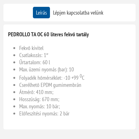
Leírás
Lépjen kapcsolatba velünk
PEDROLLO TA OC 60 literes fekvő tartály
Fekvő kivitel
Csatlakozás: 1″
Űrtartalom: 60 l
Max. üzemi nyomás (bar): 10
0
Folyadék hőmérséklet: -10 +99
C
Cserélhető EPDM gumimembrán
Átmérő: 410 mm;
Hosszúság: 670 mm;
Max. nyomás: 10 bár;
Előfeszítési nyomás: 2 bár