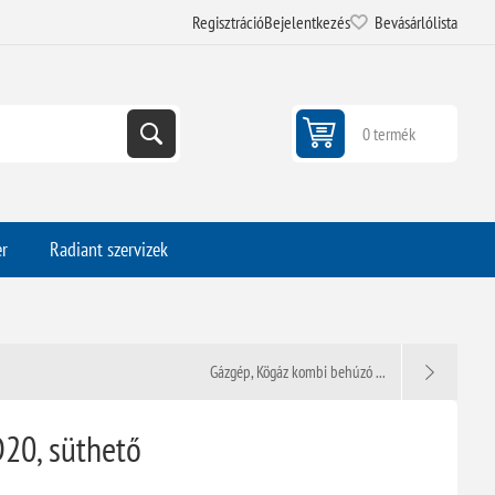
Regisztráció
Bejelentkezés
Bevásárlólista
0 termék
er
Radiant szervizek
Gázgép, Kögáz kombi behúzó ...
D20, süthető