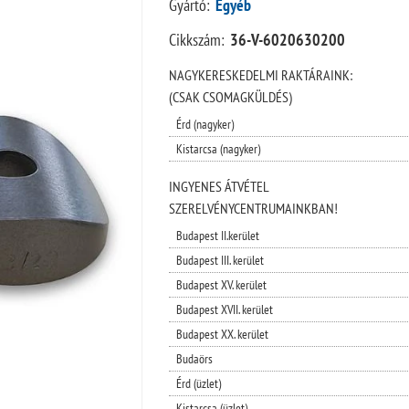
Gyártó:
Egyéb
Cikkszám:
36-V-6020630200
NAGYKERESKEDELMI RAKTÁRAINK:
(CSAK CSOMAGKÜLDÉS)
Érd (nagyker)
Kistarcsa (nagyker)
INGYENES ÁTVÉTEL
SZERELVÉNYCENTRUMAINKBAN!
Budapest II.kerület
Budapest III. kerület
Budapest XV. kerület
Budapest XVII. kerület
Budapest XX. kerület
Budaörs
Érd (üzlet)
Kistarcsa (üzlet)