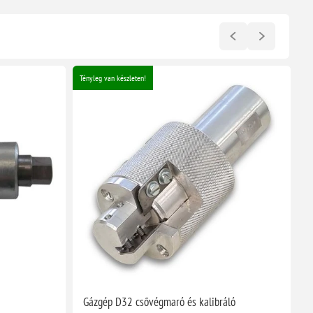
Tényleg van készleten!
Té
Gázgép D32 csővégmaró és kalibráló
K