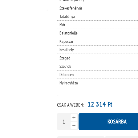
Székesfehérvár
Tatabánya
Mór
Balatonlelle
Kaposvár
Keszthely
Szeged
Szolnok
Debrecen
Nyíregyháza
12 314 Ft
CSAK A WEBEN:
KOSÁRBA