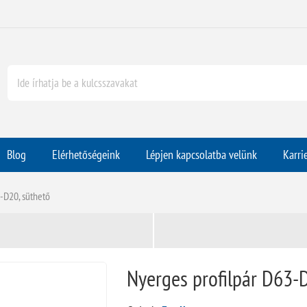
Blog
Elérhetőségeink
Lépjen kapcsolatba velünk
Karri
-D20, süthető
Nyerges profilpár D63-