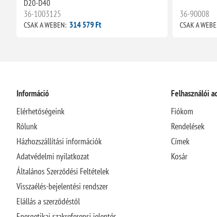
D20-D40
36-1003125
36-90008
314 579 Ft
CSAK A WEBEN:
CSAK A WEBE
Információ
Felhasználói a
Elérhetőségeink
Fiókom
Rólunk
Rendelések
Házhozszállítási információk
Címek
Adatvédelmi nyilatkozat
Kosár
Általános Szerződési Feltételek
Visszaélés-bejelentési rendszer
Elállás a szerződéstől
Energetikai szakreferensi jelentés