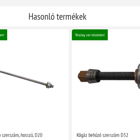
Hasonló termékek
en!
Tényleg van készleten!
 szerszám, hosszú, D20
Kögáz behúzó szerszám D32