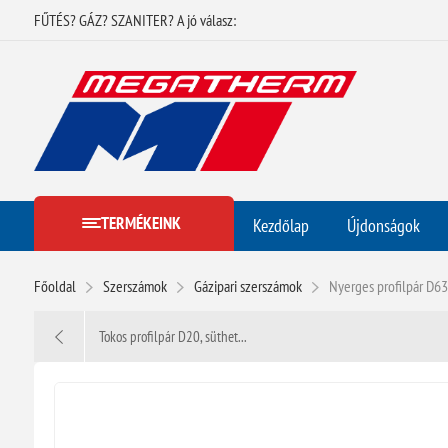
FŰTÉS? GÁZ? SZANITER? A jó válasz:
TERMÉKEINK
Kezdőlap
Újdonságok
Főoldal
Szerszámok
Gázipari szerszámok
Nyerges profilpár D63
Tokos profilpár D20, süthet...