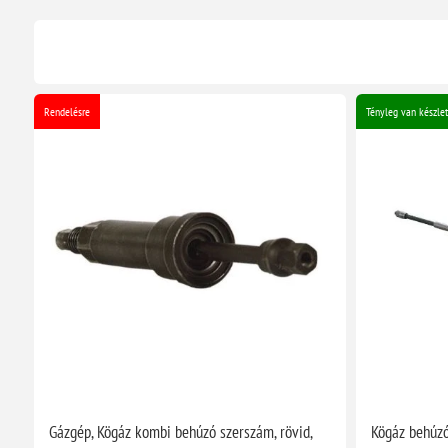
Rendelésre
Tényleg van készlet
Gázgép, Kögáz kombi behúzó szerszám, rövid,
Kögáz behúzó