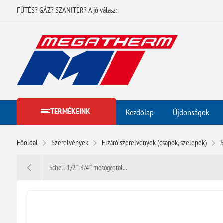
FŰTÉS? GÁZ? SZANITER? A jó válasz:
TERMÉKEINK
Kezdőlap
Újdonságok
Főoldal
Szerelvények
Elzáró szerelvények (csapok, szelepek)
S
Schell 1/2˝-3/4˝ mosógéptöl...