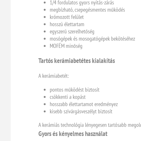
1/4 fordulatos gyors nyitás-zárás
megbízható, csepegésmentes működés
krómozott felület
hosszú élettartam
egyszerű szerelhetőség
mosógépek és mosogatógépek bekötéséhez
MOFÉM minőség
Tartós kerámiabetétes kialakítás
A kerámiabetét:
pontos működést biztosít
csökkenti a kopást
hosszabb élettartamot eredményez
kisebb szivárgásveszélyt biztosít
A kerámiás technológia lényegesen tartósabb megol
Gyors és kényelmes használat