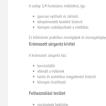
A szelep 1/4 fordulatos működésű, így:
gyorsan nyitható és zárható
kényelmesebb kezelést biztosít
könnyen szabályozható a vízellátás
Ez különösen praktikus mosógépek és mosogatógépe
Krómozott sárgaréz kivitel
A krómozott sárgaréz ház:
korrózióálló
ellenáll a vízkőnek
tartós és esztétikus megjelenést biztosít
könnyen tisztítható
Felhasználási terület
mosógépek bekötése