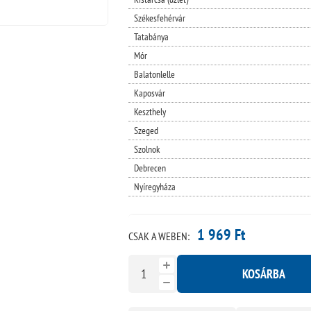
Székesfehérvár
Tatabánya
Mór
Balatonlelle
Kaposvár
Keszthely
Szeged
Szolnok
Debrecen
Nyíregyháza
1 969 Ft
CSAK A WEBEN:
KOSÁRBA