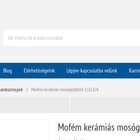
Blog
Elérhetőségeink
Lépjen kapcsolatba velünk
Karri
arokszelepek
Mofém kerámiás mosógéptöltő 1/2x3/4
Mofém kerámiás mosógé