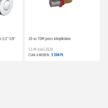
p 1/2"-3/8"
20-as TDM press könyökidom
53-M-16652020
3 204 Ft
CSAK A WEBEN: