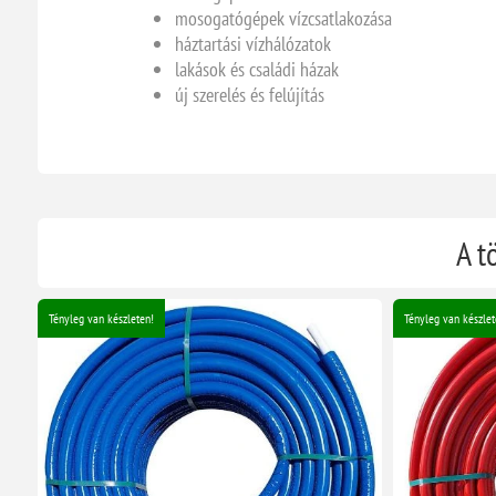
mosogatógépek vízcsatlakozása
háztartási vízhálózatok
lakások és családi házak
új szerelés és felújítás
A t
Tényleg van készleten!
Tényleg van készlet