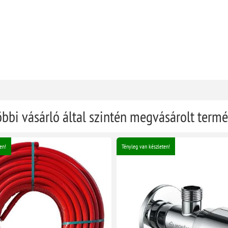
öbbi vásárló által szintén megvásárolt term
en!
Tényleg van készleten!