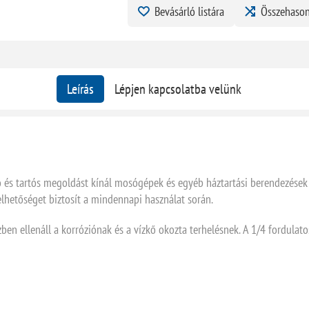
Bevásárló listára
Összehason
Leírás
Lépjen kapcsolatba velünk
 tartós megoldást kínál mosógépek és egyéb háztartási berendezések ví
lhetőséget biztosít a mindennapi használat során.
en ellenáll a korróziónak és a vízkő okozta terhelésnek. A 1/4 fordulat