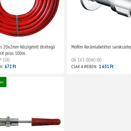
s 20x2mm hőszigetelt ötrétegű
Mofém Kerámiabetétes sarokszele
PeX piros 100m
P-100
06-163-0040-00
672 Ft
1 651 Ft
N:
CSAK A WEBEN:
en!