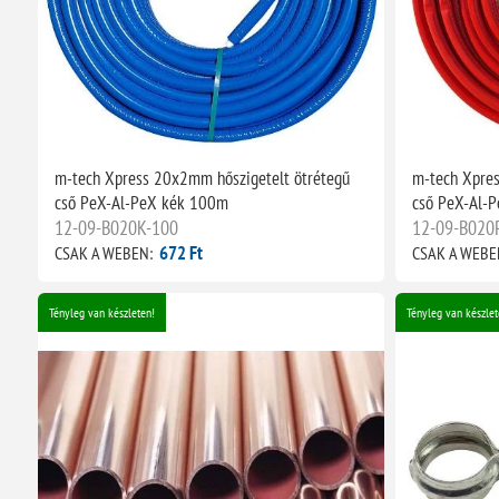
m-tech Xpress 20x2mm hőszigetelt ötrétegű
m-tech Xpres
cső PeX-Al-PeX kék 100m
cső PeX-Al-
12-09-B020K-100
12-09-B020
672 Ft
CSAK A WEBEN:
CSAK A WEBE
Tényleg van készleten!
Tényleg van készlet