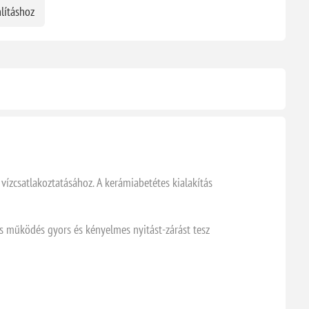
lításhoz
zcsatlakoztatásához. A kerámiabetétes kialakítás
os működés gyors és kényelmes nyitást-zárást tesz