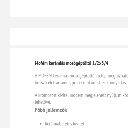
Mofém kerámiás mosógéptöltő 1/2x3/4
A MOFÉM kerámiás mosógéptöltő szelep megbízható és
hosszú élettartamot, precíz működést és könnyű keze
A krómozott kivitel modern megjelenést nyújt, miközb
lehetővé.
Főbb jellemzők
kerámiabetétes kivitel