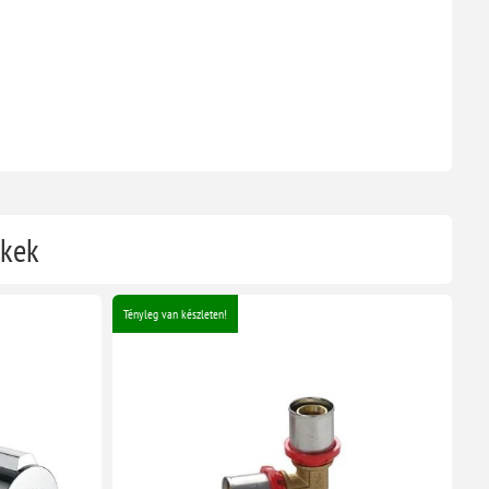
ékek
Tényleg van készleten!