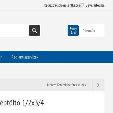
Regisztráció
Bejelentkezés
Bevásárlólista
0 termék
er
Radiant szervizek
Mofém Kerámiabetétes saroks...
ptöltő 1/2x3/4