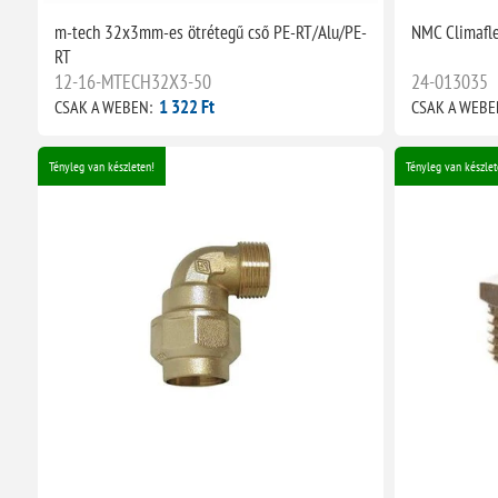
m-tech 32x3mm-es ötrétegű cső PE-RT/Alu/PE-
NMC Climafle
RT
12-16-MTECH32X3-50
24-013035
1 322 Ft
CSAK A WEBEN:
CSAK A WEBE
Tényleg van készleten!
Tényleg van készlet