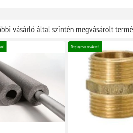
öbbi vásárló által szintén megvásárolt term
en!
Tényleg van készleten!