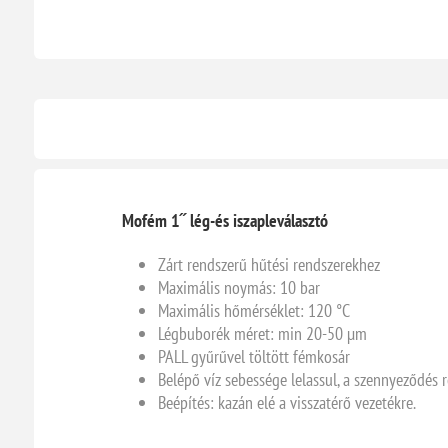
Mofém 1˝ lég-és iszapleválasztó
Zárt rendszerű hűtési rendszerekhez
Maximális noymás: 10 bar
Maximális hőmérséklet: 120 °C
Légbuborék méret: min 20-50 µm
PALL gyűrűvel töltött fémkosár
Belépő víz sebessége lelassul, a szennyeződés r
Beépítés: kazán elé a visszatérő vezetékre.