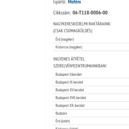
Gyártó:
Mofém
Cikkszám:
06-T118-0006-00
NAGYKERESKEDELMI RAKTÁRAINK:
(CSAK CSOMAGKÜLDÉS)
Érd (nagyker)
Kistarcsa (nagyker)
INGYENES ÁTVÉTEL
SZERELVÉNYCENTRUMAINKBAN!
Budapest II.kerület
Budapest III. kerület
Budapest XV. kerület
Budapest XVII. kerület
Budapest XX. kerület
Budaörs
Érd (üzlet)
Kistarcsa (üzlet)