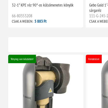
32-1” KPE réz 90°-os külsőmenetes könyök
Gebo Gold 1"-
sárgaréz
66-80353208
111-G-245-
5 883 Ft
CSAK A WEBEN:
CSAK A WEBE
Tényleg van készleten!
Rendelésre