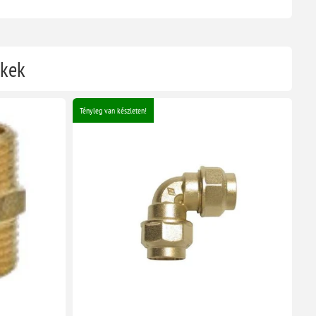
ékek
Tényleg van készleten!