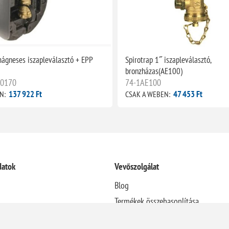
ágneses iszapleválasztó + EPP
Spirotrap 1˝ iszapleválasztó,
bronzházas(AE100)
30170
74-1AE100
137 922 Ft
47 453 Ft
N:
CSAK A WEBEN:
datok
Vevőszolgálat
Blog
Termékek összehasonlítása
Újdonságok