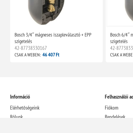
Bosch 3/4˝ mágneses iszapleválasztó + EPP
Bosch 6/4˝ m
szigetelés
szigetelés
42-87738330167
42-877383
46 407 Ft
CSAK A WEBEN:
CSAK A WEBE
Információ
Felhasználói a
Elérhetőségeink
Fiókom
Rólunk
Rendelések
Házhozszállítási információk
Címek