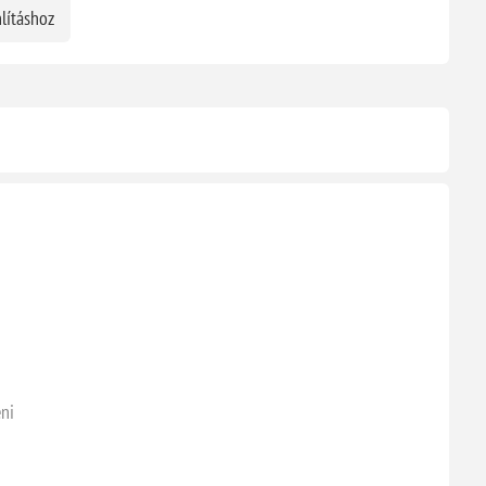
lításhoz
eni