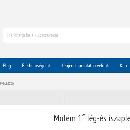
Blog
Elérhetőségeink
Lépjen kapcsolatba velünk
Karri
eválasztó
Mofém 1˝ lég-és iszapl