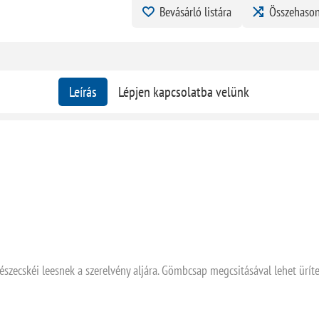
Bevásárló listára
Összehason
Leírás
Lépjen kapcsolatba velünk
észecskéi leesnek a szerelvény aljára. Gömbcsap megcsitásával lehet ürít