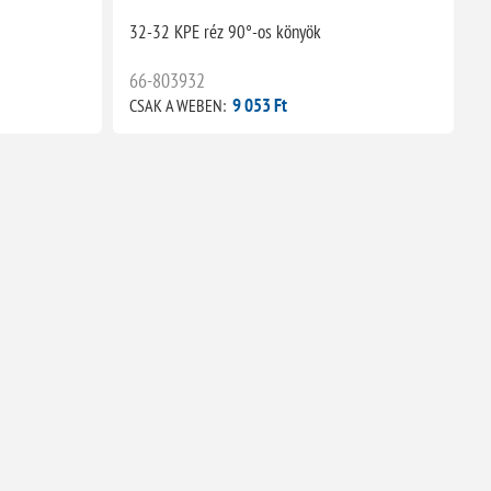
32-32 KPE réz 90°-os könyök
66-803932
9 053 Ft
CSAK A WEBEN: