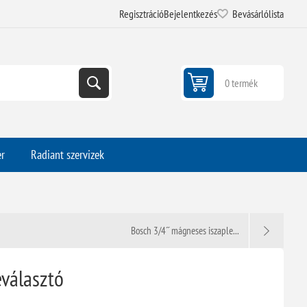
Regisztráció
Bejelentkezés
Bevásárlólista
0 termék
er
Radiant szervizek
Bosch 3/4˝ mágneses iszaple...
eválasztó