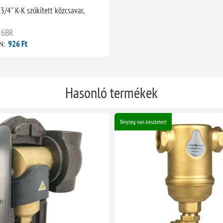
3/4" K-K szűkített közcsavar,
26BR
926 Ft
N:
Hasonló termékek
Tényleg van készleten!