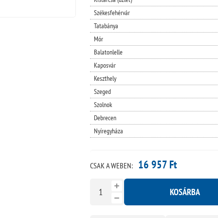
Székesfehérvár
Tatabánya
Mór
Balatonlelle
Kaposvár
Keszthely
Szeged
Szolnok
Debrecen
Nyíregyháza
16 957 Ft
CSAK A WEBEN:
KOSÁRBA