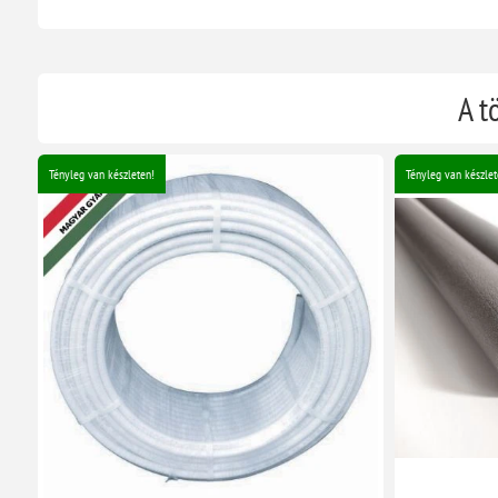
A t
Tényleg van készleten!
Tényleg van készlet