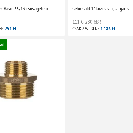
x Basic 35/13 csőszigetelő
Gebo Gold 1" közcsavar, sárgaréz
111-G-280-6BR
791 Ft
1 186 Ft
N:
CSAK A WEBEN:
en!