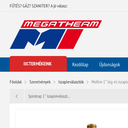
FŰTÉS? GÁZ? SZANITER? A jó válasz:
TERMÉKEINK
Kezdőlap
Újdonságok
Főoldal
Szerelvények
Iszapleválasztók
Mofém 1˝ lég-és iszapl
Spirotrap 1˝ iszapleválaszt...