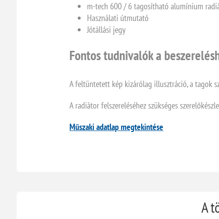
m-tech 600 / 6 tagosítható alumínium radi
Használati útmutató
Jótállási jegy
Fontos tudnivalók a beszerelés
A feltüntetett kép kizárólag illusztráció, a tago
A radiátor felszereléséhez szükséges szerelőkészl
Műszaki adatlap megtekintése
A t