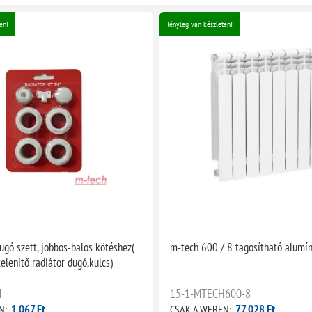
en!
Tényleg van készleten!
ugó szett, jobbos-balos kötéshez(
m-tech 600 / 8 tagosítható alumín
telenítő radiátor dugó,kulcs)
4
15-1-MTECH600-8
1 067 Ft
77 028 Ft
N:
CSAK A WEBEN: