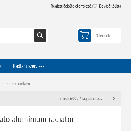
Regisztráció
Bejelentkezés
Bevásárlólista
0 termék
er
Radiant szervizek
 alumínium radiátor
m-tech 600 / 7 tagosítható ...
ható alumínium radiátor