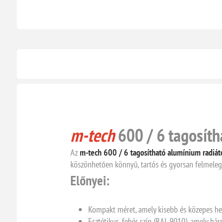
m-tech
600 / 6 tagosíth
Az
m-tech 600 / 6 tagosítható alumínium radiát
köszönhetően könnyű, tartós és gyorsan felmelegs
Előnyei:
Kompakt méret, amely kisebb és közepes hel
Esztétikus, fehér szín (RAL 9010), amely bár