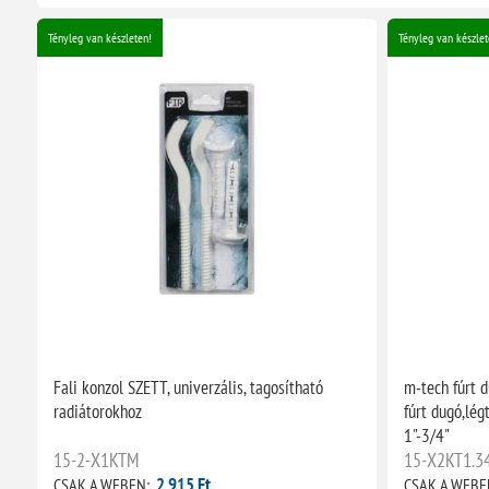
Tényleg van készleten!
Tényleg van készlet
Fali konzol SZETT, univerzális, tagosítható
m-tech fúrt d
radiátorokhoz
fúrt dugó,lég
1"-3/4"
15-2-X1KTM
15-X2KT1.3
2 915 Ft
CSAK A WEBEN:
CSAK A WEBE