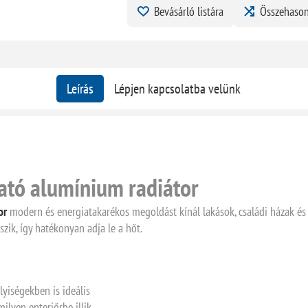
Bevásárló listára
Összehason
Leírás
Lépjen kapcsolatba velünk
ató alumínium radiátor
or
modern és energiatakarékos megoldást kínál lakások, családi házak és
zik, így hatékonyan adja le a hőt.
yiségekben is ideális
milyen enteriőrbe illik