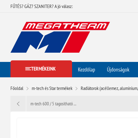
FŰTÉS? GÁZ? SZANITER? A jó válasz:
TERMÉKEINK
Kezdőlap
Újdonságok
Főoldal
m-tech és Star termékek
Radiátorok (acéllemez, alumínium,
m-tech 600 / 5 tagosítható ...