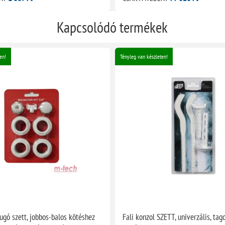
Kapcsolódó termékek
en!
Tényleg van készleten!
ugó szett, jobbos-balos kötéshez
Fali konzol SZETT, univerzális, tag