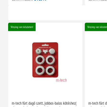
Tényleg van készleten!
Tényleg van készlet
m-tech fúrt dugó szett, jobbos-balos kötéshez(
m-tech fúrt d