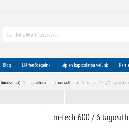
Blog
Elérhetőségeink
Lépjen kapcsolatba velünk
Karri
 fürdőszobai)
Tagosítható alumínium radiátorok
m-tech 600 / 6 tagosítható
m-tech 600 / 6 tagosít