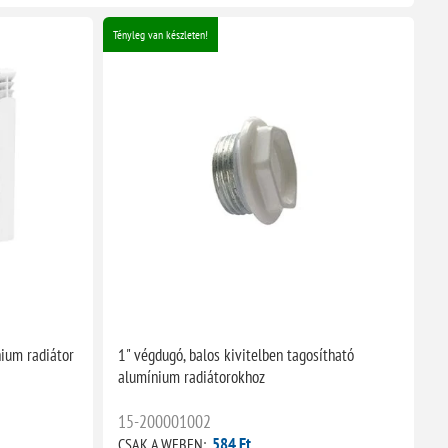
Tényleg van készleten!
ium radiátor
1" végdugó, balos kivitelben tagosítható
alumínium radiátorokhoz
15-200001002
584 Ft
CSAK A WEBEN: