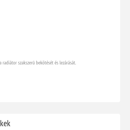
 a radiátor szakszerű bekötését és lezárását.
ékek