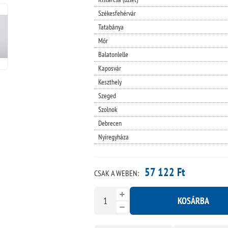
Székesfehérvár
Tatabánya
Mór
Balatonlelle
Kaposvár
Keszthely
Szeged
Szolnok
Debrecen
Nyíregyháza
57 122 Ft
CSAK A WEBEN:
KOSÁRBA