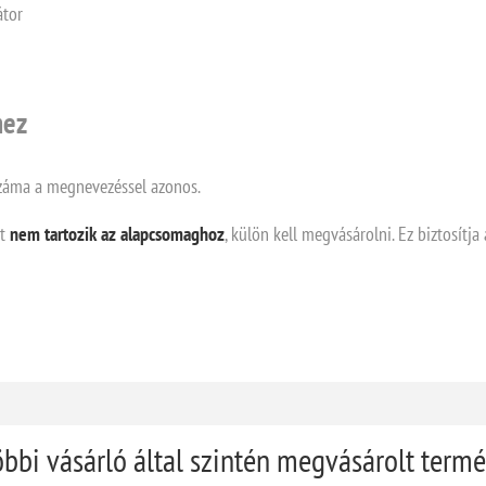
átor
hez
k száma a megnevezéssel azonos.
et
nem tartozik az alapcsomaghoz
, külön kell megvásárolni. Ez biztosítja
öbbi vásárló által szintén megvásárolt term