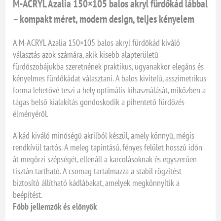
M-ACRYL Azalia 150×105 balos akryl fürdőkád lábbal
– kompakt méret, modern design, teljes kényelem
A M-ACRYL Azalia 150×105 balos akryl fürdőkád kiváló
választás azok számára, akik kisebb alapterületű
fürdőszobájukba szeretnének praktikus, ugyanakkor elegáns és
kényelmes fürdőkádat választani. A balos kivitelű, asszimetrikus
forma lehetővé teszi a hely optimális kihasználását, miközben a
tágas belső kialakítás gondoskodik a pihentető fürdőzés
élményéről.
A kád kiváló minőségű akrilból készül, amely könnyű, mégis
rendkívül tartós. A meleg tapintású, fényes felület hosszú időn
át megőrzi szépségét, ellenáll a karcolásoknak és egyszerűen
tisztán tartható. A csomag tartalmazza a stabil rögzítést
biztosító állítható kád­lábakat, amelyek megkönnyítik a
beépítést.
Főbb jellemzők és előnyök