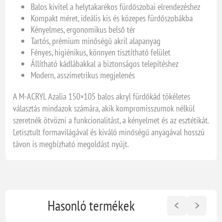
Balos kivitel a helytakarékos fürdőszobai elrendezéshez
Kompakt méret, ideális kis és közepes fürdőszobákba
Kényelmes, ergonomikus belső tér
Tartós, prémium minőségű akril alapanyag
Fényes, higiénikus, könnyen tisztítható felület
Állítható kád­lábakkal a biztonságos telepítéshez
Modern, asszimetrikus megjelenés
A M-ACRYL Azalia 150×105 balos akryl fürdőkád tökéletes
választás mindazok számára, akik kompromisszumok nélkül
szeretnék ötvözni a funkcionalitást, a kényelmet és az esztétikát.
Letisztult formavilágával és kiváló minőségű anyagával hosszú
távon is megbízható megoldást nyújt.
Hasonló termékek