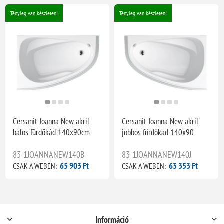
Tényleg van készleten!
Tényleg van készleten!
Cersanit Joanna New akril
Cersanit Joanna New akril
balos fürdőkád 140x90cm
jobbos fürdőkád 140x90
83-1JOANNANEW140B
83-1JOANNANEW140J
65 903 Ft
63 353 Ft
CSAK A WEBEN:
CSAK A WEBEN:
Információ