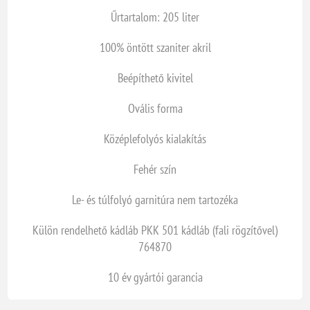
Űrtartalom: 205 liter
100% öntött szaniter akril
Beépíthető kivitel
Ovális forma
Középlefolyós kialakítás
Fehér szín
Le- és túlfolyó garnitúra nem tartozéka
Külön rendelhető kádláb PKK 501 kádláb (fali rögzítővel)
764870
10 év gyártói garancia