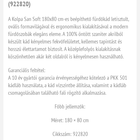
(922820)
A Kolpa San Soft 180x80 cm-es beépíthető fürdőkád letisztult,
ovális formavilágával és ergonomikus kialakításával a modern
fürdőszobák elegáns eleme. A 100% öntött szaniter akrilból
készült kád kényelmes fekvőfelületet, kellemes tapintást és
hosszú élettartamot biztosít. A középlefolyós kialakításnak
köszönhetően akár két oldalról is kényelmesen használható.
Garanciális feltétel:
A 10 év gyártói garancia érvényességéhez kötelező a PKK 501
kádláb használata, a kád vízszintbe állítása, valamint a kádláb
csomagolásában található fali rögzítő alkalmazása.
Főbb jellemzők:
Méret: 180 × 80 cm
Cikkszám: 922820