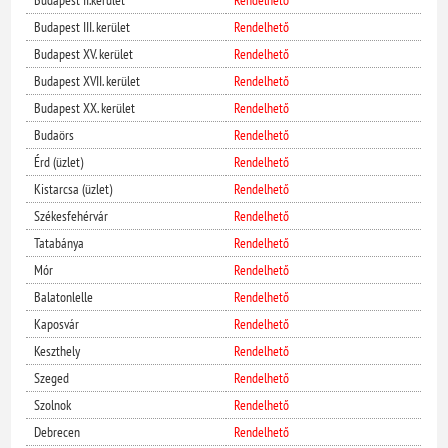
Budapest II.kerület
Rendelhető
Budapest III. kerület
Rendelhető
Budapest XV. kerület
Rendelhető
Budapest XVII. kerület
Rendelhető
Budapest XX. kerület
Rendelhető
Budaörs
Rendelhető
Érd (üzlet)
Rendelhető
Kistarcsa (üzlet)
Rendelhető
Székesfehérvár
Rendelhető
Tatabánya
Rendelhető
Mór
Rendelhető
Balatonlelle
Rendelhető
Kaposvár
Rendelhető
Keszthely
Rendelhető
Szeged
Rendelhető
Szolnok
Rendelhető
Debrecen
Rendelhető