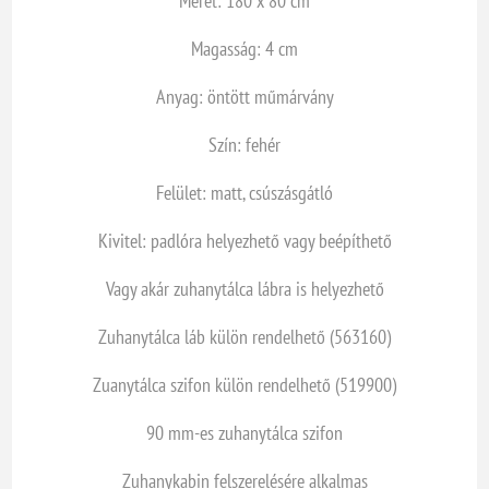
Méret: 180 x 80 cm
Magasság: 4 cm
Anyag: öntött műmárvány
Szín: fehér
Felület: matt, csúszásgátló
Kivitel: padlóra helyezhető vagy beépíthető
Vagy akár zuhanytálca lábra is helyezhető
Zuhanytálca láb külön rendelhető (563160)
Zuanytálca szifon külön rendelhető (519900)
90 mm-es zuhanytálca szifon
Zuhanykabin felszerelésére alkalmas