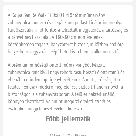
A Kolpa San Re-Walk 180x80 LM öntött műmárvány
zuhanytálca modern és elegáns megoldást kínál minden olyan
fürdőszobába, ahol fontos a letisztult megjelenés, a tartósság és
a kényelmes használat. A 180x80 cm-es méretének
köszönhetően tágas zuhanyzóteret biztosít, miközben padlóra
helyezhető vagy akár beépíthető kivitelben is alkalmazható.
A prémium minőségű öntött műmárványból készült
zuhanytálca rendkívül nagy teherbírású, hosszú élettartamú és
ellenáll a mindennapi igénybevételnek. A matt, csúszásgátló
felület nemcsak modern megjelenést biztosít, hanem növeli a
biztonságot is a zuhanyzás során. A felület baktériumálló,
könnyen tisztítható, valamint megőrzi eredeti színét és
esztétikus megjelenését éveken keresztül.
Főbb jellemzők