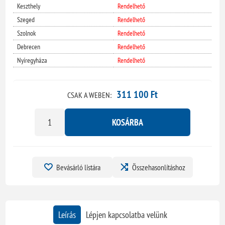
Keszthely
Rendelhető
Szeged
Rendelhető
Szolnok
Rendelhető
Debrecen
Rendelhető
Nyíregyháza
Rendelhető
311 100 Ft
CSAK A WEBEN:
KOSÁRBA
Bevásárló listára
Összehasonlításhoz
Leírás
Lépjen kapcsolatba velünk