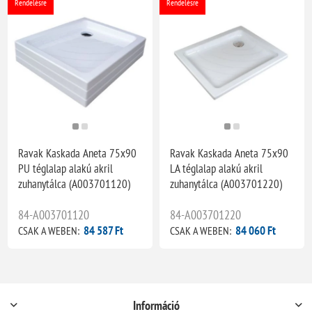
Rendelésre
Rendelésre
Ravak Kaskada Aneta 75x90
Ravak Kaskada Aneta 75x90
PU téglalap alakú akril
LA téglalap alakú akril
zuhanytálca (A003701120)
zuhanytálca (A003701220)
84-A003701120
84-A003701220
84 587 Ft
84 060 Ft
CSAK A WEBEN:
CSAK A WEBEN:
Információ