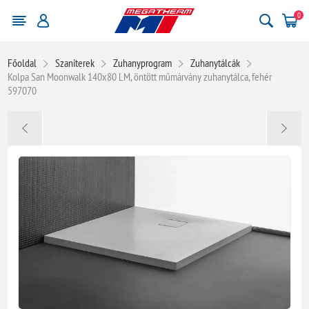
0
Főoldal
Szaniterek
Zuhanyprogram
Zuhanytálcák
Kolpa San Moonwalk 140x80 LM, öntött műmárvány zuhanytálca, fehér
597070