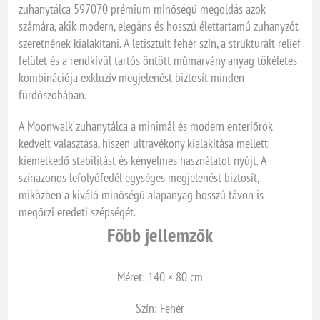
zuhanytálca 597070 prémium minőségű megoldás azok
számára, akik modern, elegáns és hosszú élettartamú zuhanyzót
szeretnének kialakítani. A letisztult fehér szín, a strukturált relief
felület és a rendkívül tartós öntött műmárvány anyag tökéletes
kombinációja exkluzív megjelenést biztosít minden
fürdőszobában.
A Moonwalk zuhanytálca a minimál és modern enteriőrök
kedvelt választása, hiszen ultravékony kialakítása mellett
kiemelkedő stabilitást és kényelmes használatot nyújt. A
színazonos lefolyófedél egységes megjelenést biztosít,
miközben a kiváló minőségű alapanyag hosszú távon is
megőrzi eredeti szépségét.
Főbb jellemzők
Méret: 140 × 80 cm
Szín: Fehér