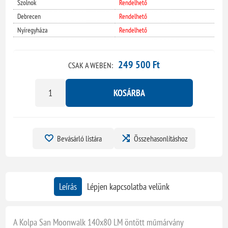
Szolnok
Rendelhető
Debrecen
Rendelhető
Nyíregyháza
Rendelhető
249 500 Ft
CSAK A WEBEN:
KOSÁRBA
Bevásárló listára
Összehasonlításhoz
Leírás
Lépjen kapcsolatba velünk
A Kolpa San Moonwalk 140x80 LM öntött műmárvány