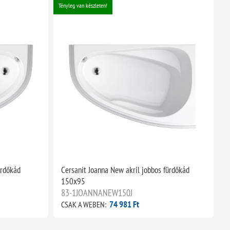
Tényleg van készleten!
Té
ürdőkád
Cersanit Joanna New akril jobbos fürdőkád
C
150x95
83-1JOANNANEW150J
74 981 Ft
CSAK A WEBEN:
C