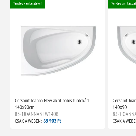
Tényleg van készleten!
Tényleg van készlet
Cersanit Joanna New akril balos fürdőkád
Cersanit Joa
140x90cm
140x90
83-1JOANNANEW140B
83-1JOANN
65 903 Ft
CSAK A WEBEN:
CSAK A WEBE