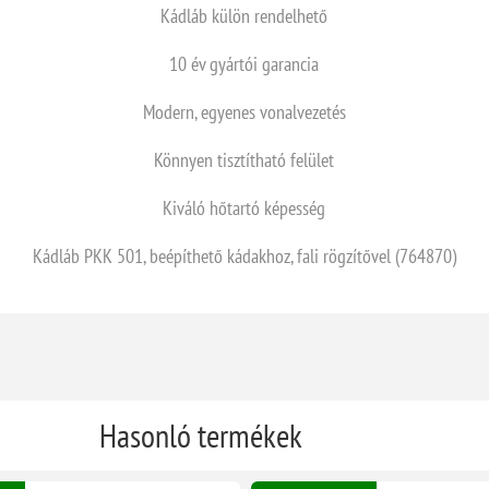
Kádláb külön rendelhető
10 év gyártói garancia
Modern, egyenes vonalvezetés
Könnyen tisztítható felület
Kiváló hőtartó képesség
Kádláb PKK 501, beépíthető kádakhoz, fali rögzítővel (764870)
Hasonló termékek