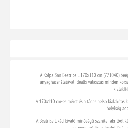
A Kolpa San Beatrice L 170x110 cm (771040) beép
anyaghasználatával ideális választás minden korsz
kialakít
A 170x110 cm-es méret és a tágas belső kialakítás 
helyiség ad
A Beatrice L kád kiváló minőségű szaniter akrilból 
a szennyeződések lerakódását, e