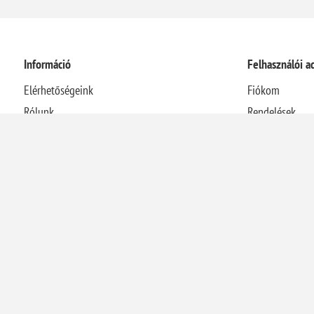
Információ
Felhasználói a
Elérhetőségeink
Fiókom
Rólunk
Rendelések
Házhozszállítási információk
Címek
Adatvédelmi nyilatkozat
Kosár
Általános Szerződési Feltételek
Visszaélés-bejelentési rendszer
Elállás a szerződéstől
Energetikai szakreferensi jelentés
Kapcsolat