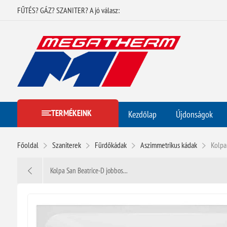
FŰTÉS? GÁZ? SZANITER? A jó válasz:
TERMÉKEINK
Kezdőlap
Újdonságok
Főoldal
Szaniterek
Fürdőkádak
Aszimmetrikus kádak
Kolpa
Kolpa San Beatrice-D jobbos...