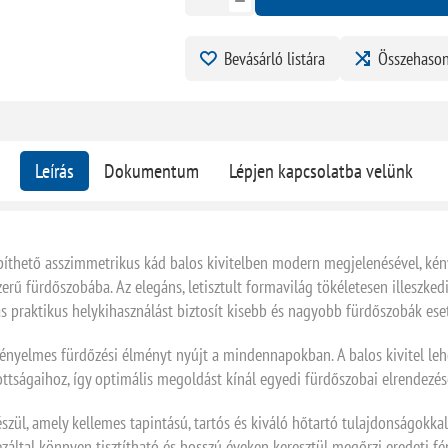
Bevásárló listára
Összehason
Leírás
Dokumentum
Lépjen kapcsolatba velünk
íthető asszimmetrikus kád balos kivitelben modern megjelenésével, ké
erű fürdőszobába. Az elegáns, letisztult formavilág tökéletesen illeszk
ás praktikus helykihasználást biztosít kisebb és nagyobb fürdőszobák ese
kényelmes fürdőzési élményt nyújt a mindennapokban. A balos kivitel le
ottságaihoz, így optimális megoldást kínál egyedi fürdőszobai elrendezése
készül, amely kellemes tapintású, tartós és kiváló hőtartó tulajdonságokk
záltal könnyen tisztítható és hosszú éveken keresztül megőrzi eredeti fé