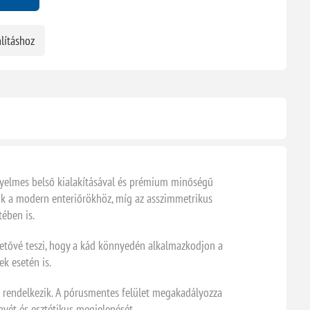
lításhoz
nyelmes belső kialakításával és prémium minőségű
edik a modern enteriőrökhöz, míg az asszimmetrikus
tében is.
hetővé teszi, hogy a kád könnyedén alkalmazkodjon a
k esetén is.
al rendelkezik. A pórusmentes felület megakadályozza
nyét és esztétikus megjelenését.