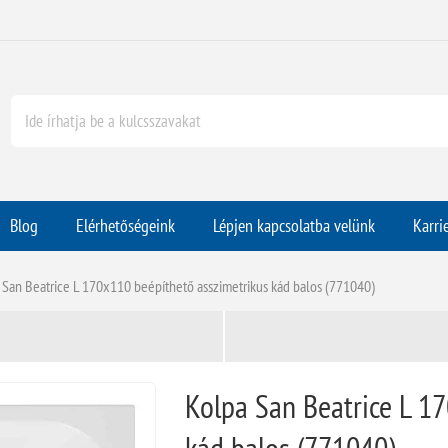
Blog
Elérhetőségeink
Lépjen kapcsolatba velünk
Karri
 San Beatrice L 170x110 beépíthető asszimetrikus kád balos (771040)
Kolpa San Beatrice L 1
kád balos (771040)