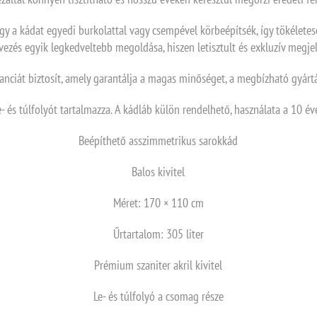
hogy a kádat egyedi burkolattal vagy csempével körbeépítsék, így tökélet
ezés egyik legkedveltebb megoldása, hiszen letisztult és exkluzív megjel
anciát biztosít, amely garantálja a magas minőséget, a megbízható gyártá
- és túlfolyót tartalmazza. A kádláb külön rendelhető, használata a 10 éve
Beépíthető asszimmetrikus sarokkád
Balos kivitel
Méret: 170 × 110 cm
Űrtartalom: 305 liter
Prémium szaniter akril kivitel
Le- és túlfolyó a csomag része