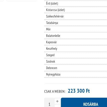
Érd (üzlet)
Kistarcsa (üzlet)
Székesfehérvár
Tatabánya
Mór
Balatonlelle
Kaposvár
Keszthely
Szeged
Szolnok
Debrecen
Nyíregyháza
223 300 Ft
CSAK A WEBEN:
KOSÁRBA