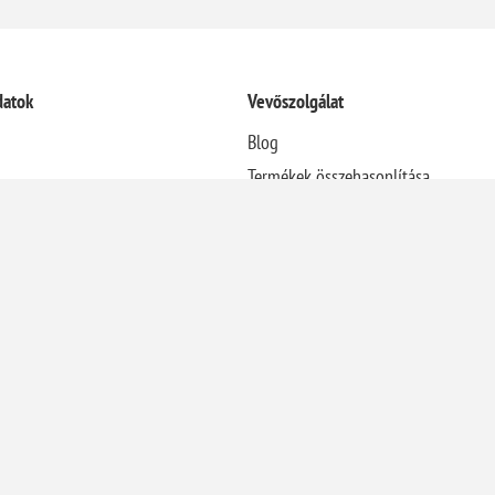
datok
Vevőszolgálat
Blog
Termékek összehasonlítása
Újdonságok