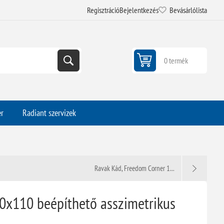
Regisztráció
Bejelentkezés
Bevásárlólista
0 termék
er
Radiant szervizek
Ravak Kád, Freedom Corner 1...
70x110 beépíthető asszimetrikus