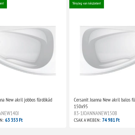
en!
Tényleg van készleten!
nna New akril jobbos fürdőkád
Cersanit Joanna New akril balos f
150x95
ANEW140J
83-1JOANNANEW150B
63 353 Ft
74 981 Ft
N:
CSAK A WEBEN: