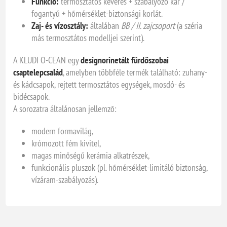
Funkció:
termosztátos keverés + szabályozó kar /
fogantyú + hőmérséklet-biztonsági korlát.
Zaj- és vízosztály:
általában
BB / II. zajcsoport
(a széria
más termosztátos modelljei szerint).
A KLUDI O-CEAN egy
designorinetált fürdőszobai
csaptelepcsalád
, amelyben többféle termék található: zuhany-
és kádcsapok, rejtett termosztátos egységek, mosdó- és
bidécsapok.
A sorozatra általánosan jellemző:
modern formavilág,
krómozott fém kivitel,
magas minőségű kerámia alkatrészek,
funkcionális pluszok (pl. hőmérséklet-limitáló biztonság,
vízáram-szabályozás).