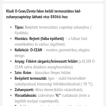
Kludi O-Cean/Zenta falon belüli termosztátos kád-
zuhanycsaptelep látható rész 88066-hoz
Típus:
Beépített termosztátos csaptelep zuhanyhoz /
fürdőhöz.
Montázs:
Rejtett (falba építhető)
— a falban futó
vezetékekhez és vázhoz rögzíthető.
Kollekció:
O-CEAN
– modern, geometrikus, elegáns
design.
Anyag:
Főként sárgaréz/krómozott felület
(a KLUDI O-
CEAN széria általános anyaghasználata).
Szín:
Króm
– klasszikus fényes felület.
Beépített termosztát:
Igen – stabil hőmérséklet-
szabályozással, biztonsági hőfokkorlátozóval (~38 °C).
Zuhanyszett:
Nincs benne
(külön vásárolható).
Vízcsatlakozás:
szabványos
½″
csatlakozás (mint a
legtöbb európai csaptelepnél).