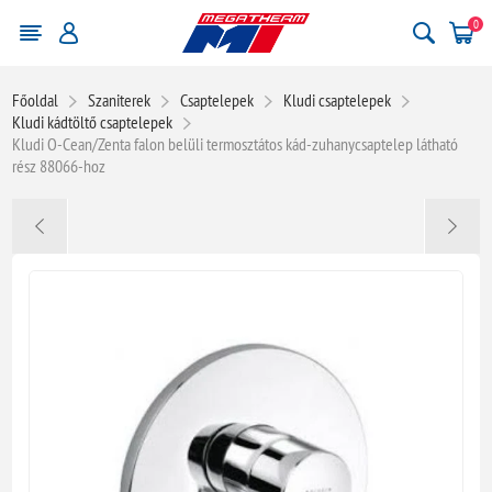
0
Főoldal
Szaniterek
Csaptelepek
Kludi csaptelepek
Kludi kádtöltő csaptelepek
Kludi O-Cean/Zenta falon belüli termosztátos kád-zuhanycsaptelep látható
rész 88066-hoz