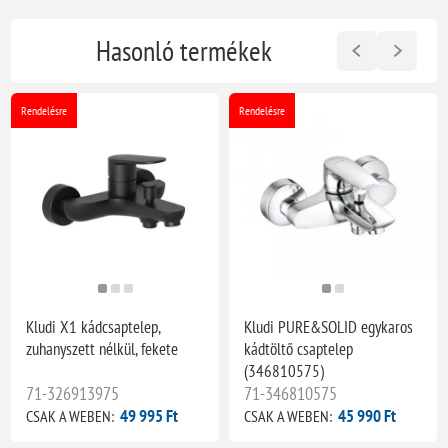
Hasonló termékek
Rendelésre
Rendelésre
Kludi X1 kádcsaptelep,
Kludi PURE&SOLID egykaros
zuhanyszett nélkül, fekete
kádtöltő csaptelep
(346810575)
71-326913975
71-346810575
49 995 Ft
45 990 Ft
CSAK A WEBEN:
CSAK A WEBEN: