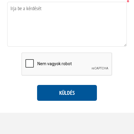
*
KÜLDÉS