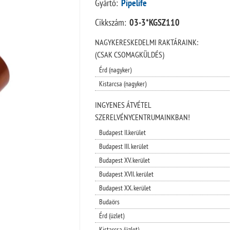
Gyártó:
Pipelife
Cikkszám:
03-3*KGSZ110
NAGYKERESKEDELMI RAKTÁRAINK:
(CSAK CSOMAGKÜLDÉS)
Érd (nagyker)
Kistarcsa (nagyker)
INGYENES ÁTVÉTEL
SZERELVÉNYCENTRUMAINKBAN!
Budapest II.kerület
Budapest III. kerület
Budapest XV. kerület
Budapest XVII. kerület
Budapest XX. kerület
Budaörs
Érd (üzlet)
Kistarcsa (üzlet)