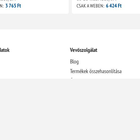
3 765 Ft
6 424 Ft
N:
CSAK A WEBEN:
datok
Vevőszolgálat
Blog
Termékek összehasonlítása
Újdonságok