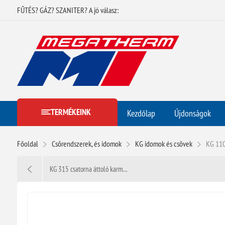
FŰTÉS? GÁZ? SZANITER? A jó válasz:
TERMÉKEINK
Kezdőlap
Újdonságok
Főoldal
Csőrendszerek, és idomok
KG idomok és csövek
KG 110
KG 315 csatorna áttoló karm...