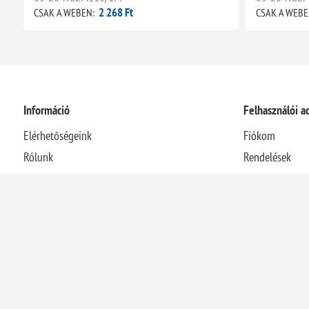
2 268 Ft
CSAK A WEBEN:
CSAK A WEBE
Információ
Felhasználói a
Elérhetőségeink
Fiókom
Rólunk
Rendelések
Házhozszállítási információk
Címek
Adatvédelmi nyilatkozat
Kosár
Általános Szerződési Feltételek
Visszaélés-bejelentési rendszer
Elállás a szerződéstől
Energetikai szakreferensi jelentés
Kapcsolat