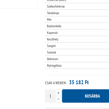
Székesfehérvár
Tatabánya
Mór
Balatonlelle
Kaposvár
Keszthely
Szeged
Szolnok
Debrecen
Nyíregyháza
35 182 Ft
CSAK A WEBEN:
KOSÁRBA