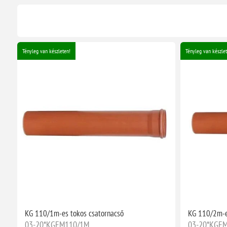
Tényleg van készleten!
Tényleg van készlet
KG 110/1m-es tokos csatornacső
KG 110/2m-e
03-20*KGEM110/1M
03-20*KGE