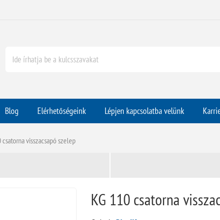
Blog
Elérhetőségeink
Lépjen kapcsolatba velünk
Karri
 csatorna visszacsapó szelep
KG 110 csatorna vissza