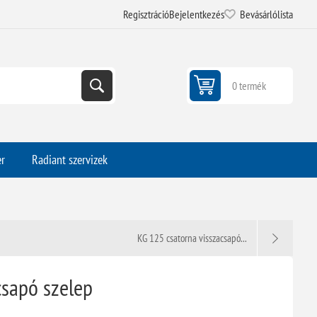
Regisztráció
Bejelentkezés
Bevásárlólista
0 termék
er
Radiant szervizek
KG 125 csatorna visszacsapó...
csapó szelep