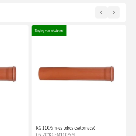
Tényleg van készleten!
Té
KG 110/5m-es tokos csatornacső
K
03-20*KGEM110/5M