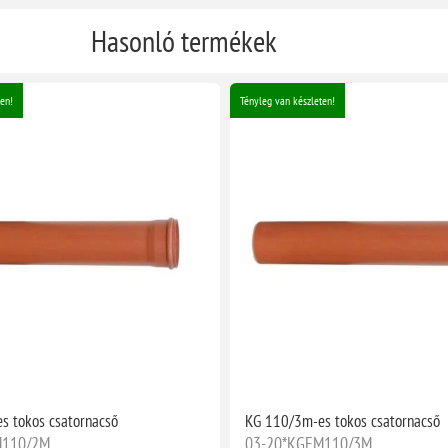
Hasonló termékek
en!
Tényleg van készleten!
s tokos csatornacső
KG 110/3m-es tokos csatornacső
M110/2M
03-20*KGEM110/3M