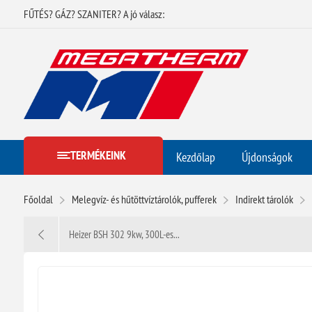
FŰTÉS? GÁZ? SZANITER? A jó válasz:
TERMÉKEINK
Kezdőlap
Újdonságok
Főoldal
Melegvíz- és hűtöttvíztárolók, pufferek
Indirekt tárolók
Heizer BSH 302 9kw, 300L-es...