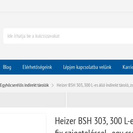
Blog
Elérhetőségeink
Lépjen kapcsolatba velünk
Karri
Egyhőcserélős indirekt tárolók
Heizer BSH 303, 300 L-es álló indirekt tároló, z
Heizer BSH 303, 300 L-es
fix szigeteléssel., egy 