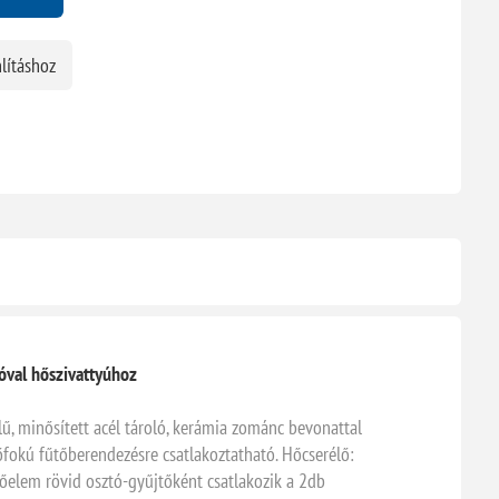
lításhoz
yóval hőszivattyúhoz
lű, minősített acél tároló, kerámia zománc bevonattal
hőfokú fűtőberendezésre csatlakoztatható. Hőcserélő:
csőelem rövid osztó-gyűjtőként csatlakozik a 2db