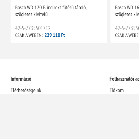
Bosch WD 120 B indirekt fűtésű tároló,
Bosch WD 160
szögletes kivitelű
szögletes kiv
42-5-7735501712
42-5-77355
229 110 Ft
CSAK A WEBEN:
CSAK A WEBE
Információ
Felhasználói a
Elérhetőségeink
Fiókom
Rólunk
Rendelések
Házhozszállítási információk
Címek
Adatvédelmi nyilatkozat
Kosár
Általános Szerződési Feltételek
Visszaélés-bejelentési rendszer