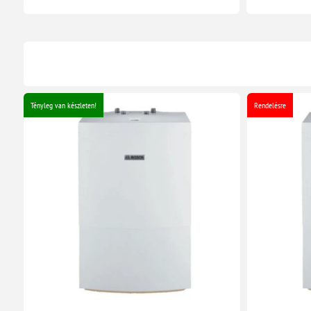
Tényleg van készleten!
Rendelésre