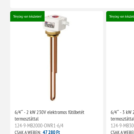
Tényleg van készleten!
Tényleg van készlet
6/4˝ - 2 kW 230V elektromos fűtőbetét
6/4˝ - 3 kW 
termosztáttal
termosztátta
124-9-MB2000-OWR1-6/4
124-9-MB30
47 280 Ft
CSAK A WEBEN:
CSAK A WEBE