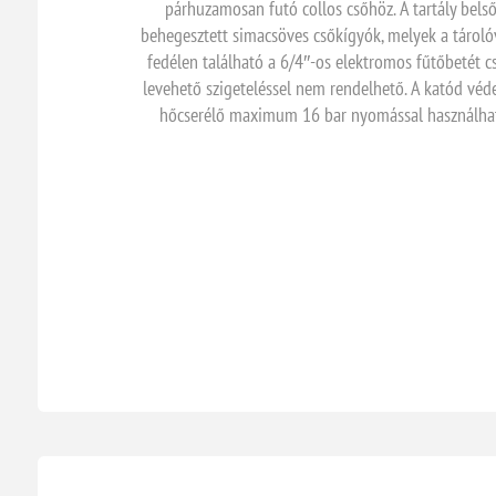
párhuzamosan futó collos csőhöz. A tartály bel
behegesztett simacsöves csőkígyók, melyek a tárolóv
fedélen található a 6/4″-os elektromos fűtőbetét cs
levehető szigeteléssel nem rendelhető. A katód v
hőcserélő maximum 16 bar nyomással használható.