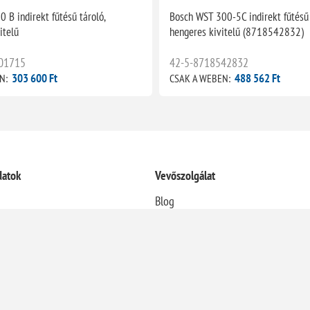
 B indirekt fűtésű tároló,
Bosch WST 300-5C indirekt fűtésű 
itelű
hengeres kivitelű (8718542832)
01715
42-5-8718542832
303 600 Ft
488 562 Ft
N:
CSAK A WEBEN:
datok
Vevőszolgálat
Blog
Termékek összehasonlítása
Újdonságok