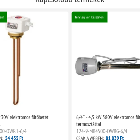
en!
Tényleg van készleten!
230V elektromos fűtőbetét
6/4˝ - 4,5 kW 380V elektromos fű
l
termosztáttal
00-OWR1-6/4
124-9-MB4500-OWRG-6/4
54 435 Ft
81 839 Ft
N:
CSAK A WEBEN: