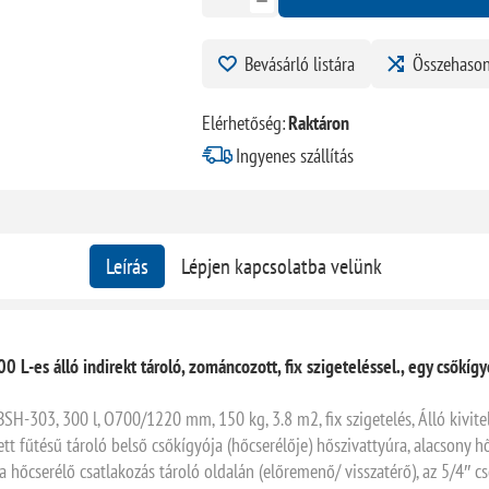
Bevásárló listára
Összehason
Elérhetőség:
Raktáron
Ingyenes szállítás
Leírás
Lépjen kapcsolatba velünk
 L-es álló indirekt tároló, zománcozott, fix szigeteléssel., egy csőkíg
SH-303, 300 l, O700/1220 mm, 150 kg, 3.8 m2, fix szigetelés, Álló kivite
tett fűtésű tároló belső csőkígyója (hőcserélője) hőszivattyúra, alacsony 
a hőcserélő csatlakozás tároló oldalán (előremenő/ visszatérő), az 5/4″ 