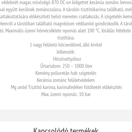
ső védelmét magas minőségű 870 OC-on kiégettet kerámia zománc bevonat b
al együtt kerülnek zománcozásra. A tárolón tisztítókarima található, me
atlakoztatására előkészített belső menetes csatlakozás. A szigetelés kemé
édelemről a tárolóban található magnézium védőanód gondoskodik. A tár
 Maximális üzemi hőmérséklete nyomás alatt 100 °C. Jótállás feltétele
tisztítása.
1 nagy felületű hőcserélővel, álló kivitel
Jellemzők:
Hőszivattyúhoz
Űrtartalom: 250 – 1000 liter
Kemény poliuretán hab szigetelés
Kerámia zománc felületvédelem
Mg anód Tisztító karima, karimafedélen fűtőbetét előkészítés
Max. üzemi nyomás: 10 bar
Kapcsolódó termékek