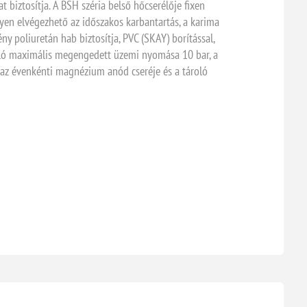
iztosítja. A BSH széria belső hőcserélője fixen
lyen elvégezhető az időszakos karbantartás, a karima
ny poliuretán hab biztosítja, PVC (SKAY) borítással,
oló maximális megengedett üzemi nyomása 10 bar, a
 az évenkénti magnézium anód cseréje és a tároló