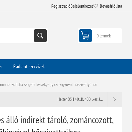
Regisztráció
Bejelentkezés
Bevásárlólista
0 termék
er
Radiant szervizek
ománcozott, fix szigeteléssel., egy csőkígyóval hőszivattyúhoz
Heizer BSH 401R, 400 L-es á...
 álló indirekt tároló, zománcozott,
csőkígyóval hőszivattyúhoz