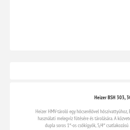
Heizer BSH 303, 300
Heizer HMV-tároló egy hőcserélővel hőszivattyúhoz, B
használati melegvíz fűtésére és tárolására. A közve
dupla soros 1″-os csőkígyók, 5/4″ csatlakozású 