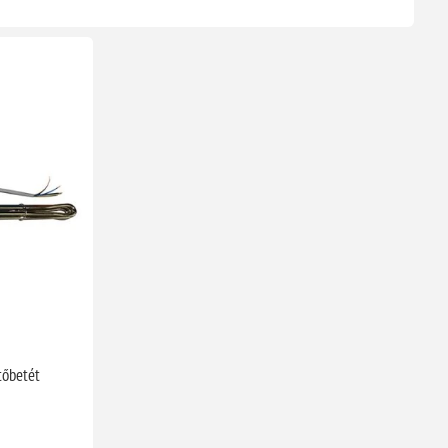
tőbetét