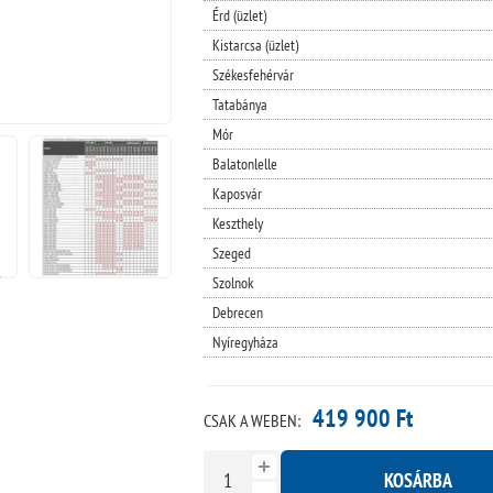
Érd (üzlet)
Kistarcsa (üzlet)
Székesfehérvár
Tatabánya
Mór
Balatonlelle
Kaposvár
Keszthely
Szeged
Szolnok
Debrecen
Nyíregyháza
419 900 Ft
CSAK A WEBEN:
KOSÁRBA