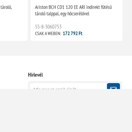
tároló,
Ariston BCH CD1 120 EE ARI indirekt fűtésű
A
tároló talppal, egy hőcserélővel
t
55-8-3060753
172 792 Ft
CSAK A WEBEN:
C
Hírlevél