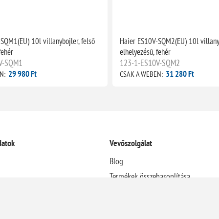
SQM1(EU) 10l villanybojler, felső
Haier ES10V-SQM2(EU) 10l villanyb
fehér
elhelyezésű, fehér
V-SQM1
123-1-ES10V-SQM2
29 980 Ft
31 280 Ft
N:
CSAK A WEBEN:
datok
Vevőszolgálat
Blog
Termékek összehasonlítása
Újdonságok