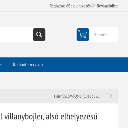
Regisztráció
Bejelentkezés
Bevásárlólista
0 termék
er
Radiant szervizek
Haier ES15V-SQM1 (EU) 15l v...
 villanybojler, alsó elhelyezésű