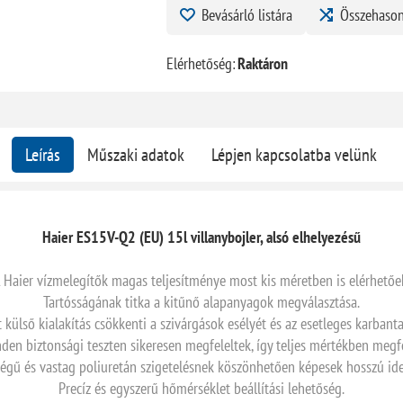
Bevásárló listára
Összehason
Elérhetőség:
Raktáron
Leírás
Műszaki adatok
Lépjen kapcsolatba velünk
Haier ES15V-Q2 (EU) 15l villanybojler, alsó elhelyezésű
 Haier vízmelegítők magas teljesítménye most kis méretben is elérhetőe
Tartósságának titka a kitűnő alapanyagok megválasztása.
 külső kialakítás csökkenti a szivárgások esélyét és az esetleges karbant
nden biztonsági teszten sikeresen megfeleltek, így teljes mértékben megf
égű és vastag poliuretán szigetelésnek köszönhetően képesek hosszú ideig
Precíz és egyszerű hőmérséklet beállítási lehetőség.