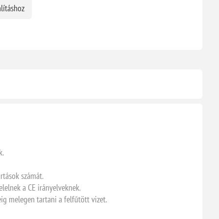
lításhoz
k.
artások számát.
elelnek a CE irányelveknek.
 melegen tartani a felfűtött vizet.