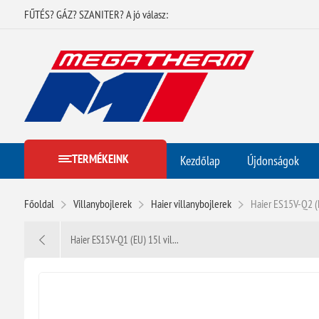
FŰTÉS? GÁZ? SZANITER? A jó válasz:
TERMÉKEINK
Kezdőlap
Újdonságok
Főoldal
Villanybojlerek
Haier villanybojlerek
Haier ES15V-Q2 (E
Haier ES15V-Q1 (EU) 15l vil...