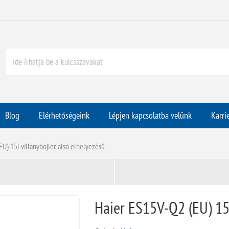
Blog
Elérhetőségeink
Lépjen kapcsolatba velünk
Karri
U) 15l villanybojler, alsó elhelyezésű
Haier ES15V-Q2 (EU) 15l