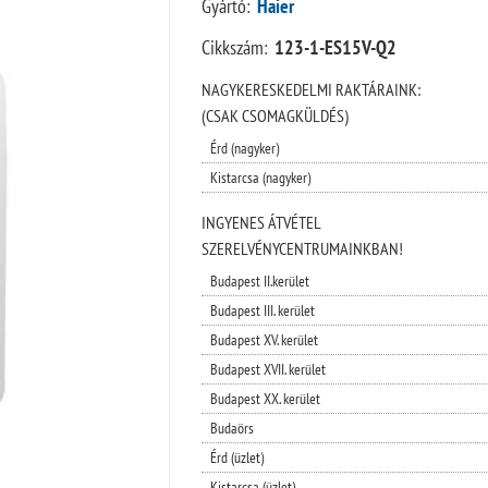
Gyártó:
Haier
Cikkszám:
123-1-ES15V-Q2
NAGYKERESKEDELMI RAKTÁRAINK:
(CSAK CSOMAGKÜLDÉS)
Érd (nagyker)
Kistarcsa (nagyker)
INGYENES ÁTVÉTEL
SZERELVÉNYCENTRUMAINKBAN!
Budapest II.kerület
Budapest III. kerület
Budapest XV. kerület
Budapest XVII. kerület
Budapest XX. kerület
Budaörs
Érd (üzlet)
Kistarcsa (üzlet)