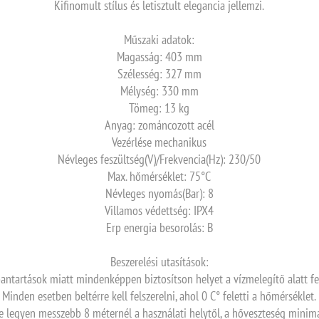
Kifinomult stílus és letisztult elegancia jellemzi.
Műszaki adatok:
Magasság: 403 mm
Szélesség: 327 mm
Mélység: 330 mm
Tömeg: 13 kg
Anyag: zománcozott acél
Vezérlése mechanikus
Névleges feszültség(V)/Frekvencia(Hz): 230/50
Max. hőmérséklet: 75°C
Névleges nyomás(Bar): 8
Villamos védettség: IPX4
Erp energia besorolás: B
Beszerelési utasítások:
antartások miatt mindenképpen biztosítson helyet a vízmelegítő alatt fel
Minden esetben beltérre kell felszerelni, ahol 0 C° feletti a hőmérséklet.
ne legyen messzebb 8 méternél a használati helytől, a hőveszteség minim