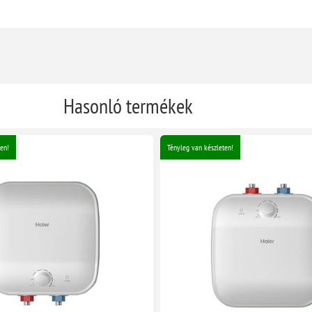
Hasonló termékek
en!
Tényleg van készleten!