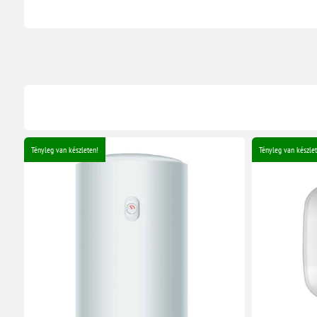
Tényleg van készleten!
Tényleg van készlet