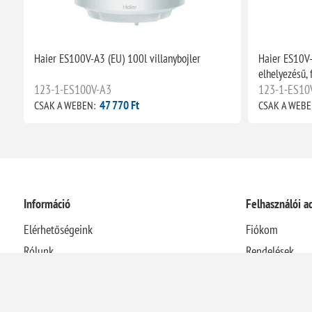
Haier ES100V-A3 (EU) 100l villanybojler
Haier ES10V-
elhelyezésű, 
123-1-ES100V-A3
123-1-ES10
47 770 Ft
CSAK A WEBEN:
CSAK A WEBE
Információ
Felhasználói a
Elérhetőségeink
Fiókom
Rólunk
Rendelések
Házhozszállítási információk
Címek
Adatvédelmi nyilatkozat
Kosár