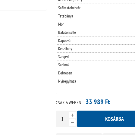
Székesfehérvár
Tatabánya
Mór
Balatonlelle
Kaposvár
Keszthely
Szeged
Szolnok
Debrecen
Nyíregyháza
33 989 Ft
CSAK A WEBEN:
KOSÁRBA