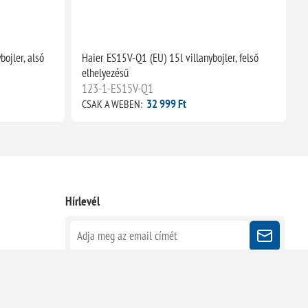
ojler, alsó
Haier ES15V-Q1 (EU) 15l villanybojler, felső
H
elhelyezésű
e
123-1-ES15V-Q1
32 999 Ft
CSAK A WEBEN:
C
Hírlevél