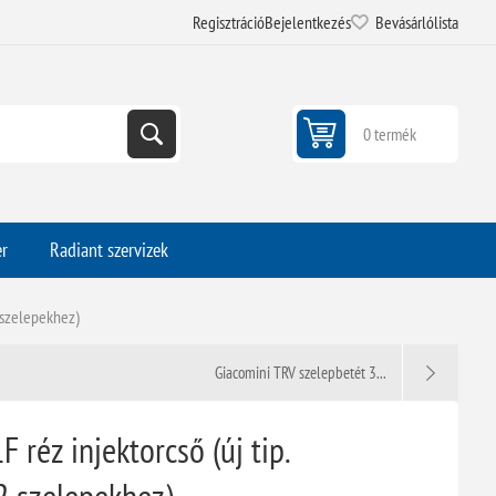
Regisztráció
Bejelentkezés
Bevásárlólista
0 termék
er
Radiant szervizek
 szelepekhez)
Giacomini TRV szelepbetét 3...
éz injektorcső (új tip.
 szelepekhez)