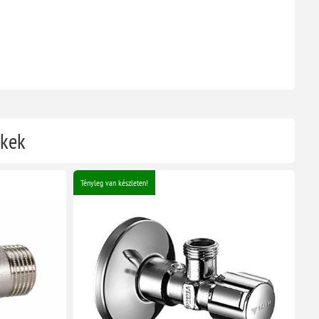
ékek
Tényleg van készleten!