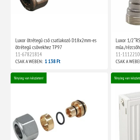
Luxor ötrétegű cső csatlakozó D18x2mm-es
Luxor 1/2˝RS1
ötrétegű csövekhez TP97
műa./rézcsőh
11-67821814
11-1112210
1 138 Ft
CSAK A WEBEN:
CSAK A WEBE
Tényleg van készleten!
Tényleg van készlet