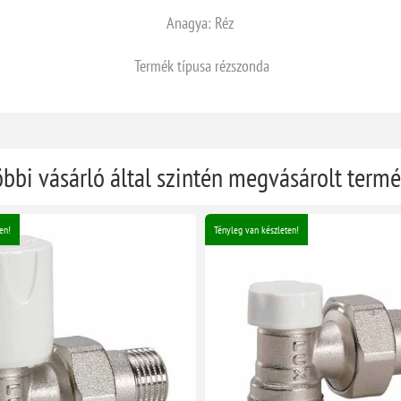
Anagya: Réz
Termék típusa rézszonda
öbbi vásárló által szintén megvásárolt term
en!
Tényleg van készleten!