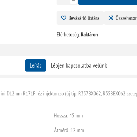
Bevásárló listára
Összehason
Elérhetőség:
Raktáron
Leírás
Lépjen kapcsolatba velünk
ini D12mm R171F réz injektorcső (új tip. R357BX062, R358BX062 szele
Hossza: 45 mm
Átmérő :12 mm