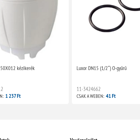
450X012 kézikerék
Luxor DN15 (1/2˝) O-gyűrű
12
11-3424662
1 237 Ft
41 Ft
N:
CSAK A WEBEN: