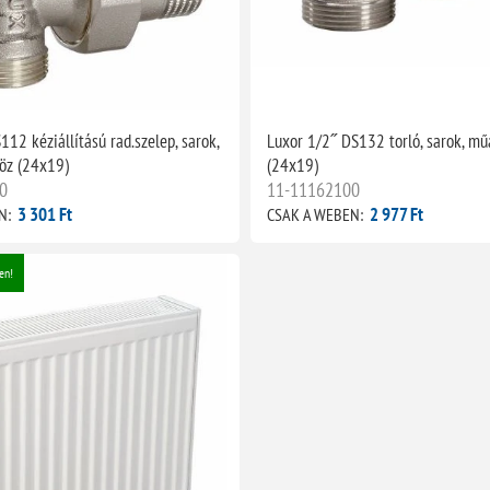
12 kéziállítású rad.szelep, sarok,
Luxor 1/2˝ DS132 torló, sarok, mű
öz (24x19)
(24x19)
0
11-11162100
3 301 Ft
2 977 Ft
N:
CSAK A WEBEN:
en!