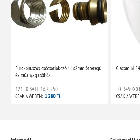
öz
Eurokónuszos csőcsatlakozó 16x2mm ötrétegű
Giacomini R
és műanyag csőhöz
121-BCSATL-16.2-250
10-R450X0
1 280 Ft
CSAK A WEBEN:
CSAK A WEBE