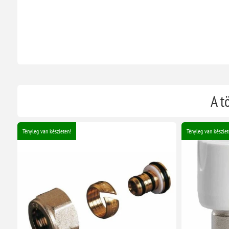
A t
Tényleg van készleten!
Tényleg van készlet