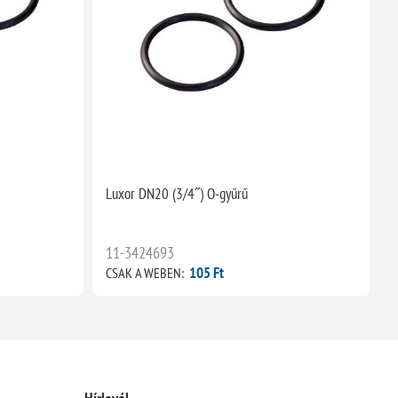
Luxor DN20 (3/4˝) O-gyűrű
(
m
11-3424693
105 Ft
CSAK A WEBEN:
C