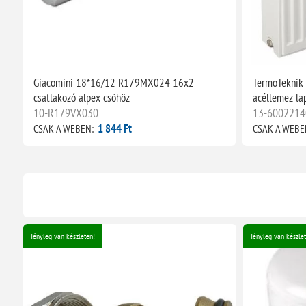
Giacomini 18*16/12 R179MX024 16x2
TermoTeknik
csatlakozó alpex csőhöz
acéllemez la
10-R179VX030
13-6002214
1 844 Ft
CSAK A WEBEN:
CSAK A WEBE
Tényleg van készleten!
Tényleg van készlet