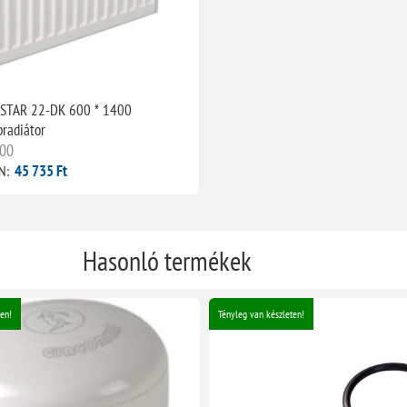
 STAR 22-DK 600 * 1400
pradiátor
00
45 735 Ft
N:
Hasonló termékek
en!
Tényleg van készleten!