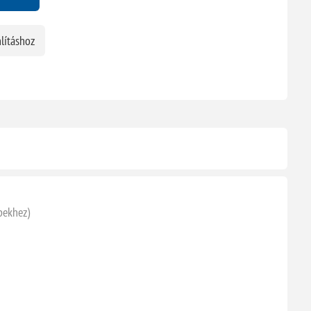
lításhoz
pekhez)