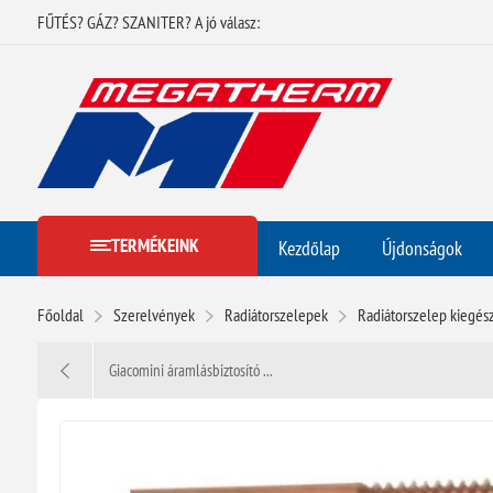
FŰTÉS? GÁZ? SZANITER? A jó válasz:
TERMÉKEINK
Kezdőlap
Újdonságok
Főoldal
Szerelvények
Radiátorszelepek
Radiátorszelep kiegész
Giacomini áramlásbiztosító ...