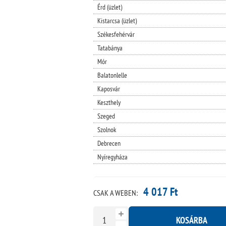
Érd (üzlet)
Kistarcsa (üzlet)
Székesfehérvár
Tatabánya
Mór
Balatonlelle
Kaposvár
Keszthely
Szeged
Szolnok
Debrecen
Nyíregyháza
4 017 Ft
CSAK A WEBEN:
KOSÁRBA