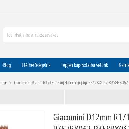
Blog
Elérhetőségeink
Lépjen kapcsolatba velünk
Karri
ítők
Giacomini D12mm R171F réz injektorcső (új tip. R357BX062, R358BX062
Giacomini D12mm R171F r
R357BX062, R358BX062