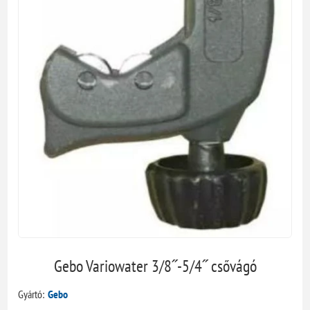
Gebo Variowater 3/8˝-5/4˝ csővágó
Gyártó:
Gebo