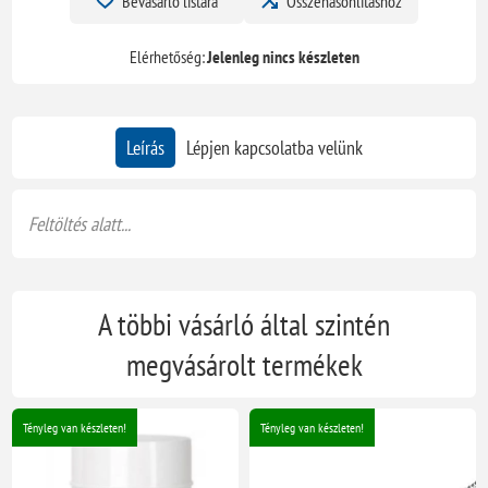
Bevásárló listára
Összehasonlításhoz
Elérhetőség:
Jelenleg nincs készleten
Leírás
Lépjen kapcsolatba velünk
Feltöltés alatt...
A többi vásárló által szintén
megvásárolt termékek
Tényleg van készleten!
Tényleg van készleten!