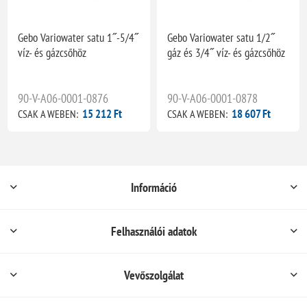
Gebo Variowater satu 1˝-5/4˝
Gebo Variowater satu 1/2˝
víz- és gázcsőhöz
gáz és 3/4˝ víz- és gázcsőhöz
90-V-A06-0001-0876
90-V-A06-0001-0878
15 212 Ft
18 607 Ft
CSAK A WEBEN:
CSAK A WEBEN:
Információ
Felhasználói adatok
Vevőszolgálat