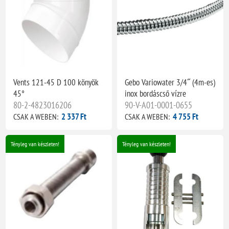
Vents 121-45 D 100 könyök
Gebo Variowater 3/4˝ (4m-es)
45°
inox bordáscső vízre
80-2-4823016206
90-V-A01-0001-0655
2 337 Ft
4 755 Ft
CSAK A WEBEN:
CSAK A WEBEN:
Tényleg van készleten!
Tényleg van készleten!