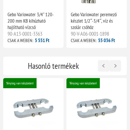
Gebo Variowater 3/4" 120-
Gebo Variowater peremező
200 mm KB kihúzható
készlet 1/2˝-3/4˝, víz és
hajlítható vízcső
szolár csőhöz
90-A13-0001-3363
90-V-A06-0001-1898
5 551 Ft
55 036 Ft
CSAK A WEBEN:
CSAK A WEBEN:
Hasonló termékek
Tényleg van készleten!
Tényleg van készleten!