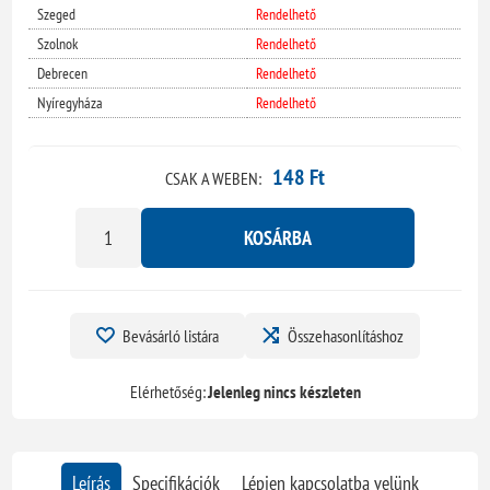
Szeged
Rendelhető
Szolnok
Rendelhető
Debrecen
Rendelhető
Nyíregyháza
Rendelhető
148 Ft
CSAK A WEBEN:
KOSÁRBA
Bevásárló listára
Összehasonlításhoz
Elérhetőség:
Jelenleg nincs készleten
Leírás
Specifikációk
Lépjen kapcsolatba velünk