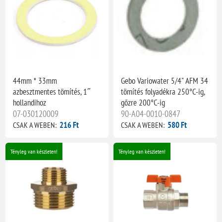
44mm * 33mm
Gebo Variowater 5/4" AFM 34
azbesztmentes tömítés, 1˝
tömítés folyadékra 250°C-ig,
hollandihoz
gőzre 200°C-ig
07-030120009
90-A04-0010-0847
216 Ft
580 Ft
CSAK A WEBEN:
CSAK A WEBEN:
Tényleg van készleten!
Tényleg van készleten!