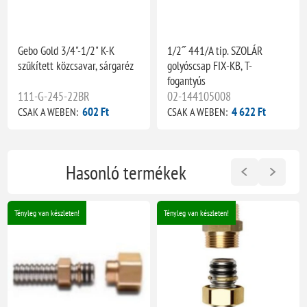
Gebo Gold 3/4"-1/2" K-K
1/2˝ 441/A tip. SZOLÁR
szűkített közcsavar, sárgaréz
golyóscsap FIX-KB, T-
fogantyús
111-G-245-22BR
02-144105008
602 Ft
4 622 Ft
CSAK A WEBEN:
CSAK A WEBEN:
Hasonló termékek
Tényleg van készleten!
Tényleg van készleten!