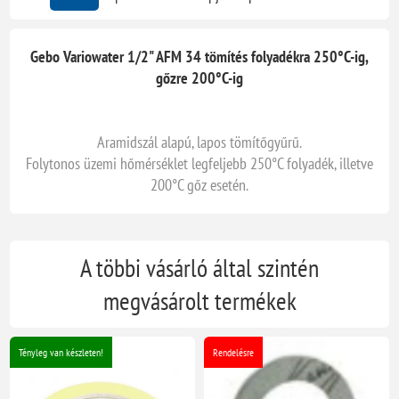
Gebo Variowater 1/2" AFM 34 tömítés folyadékra 250°C-ig,
gőzre 200°C-ig
Aramidszál alapú, lapos tömítőgyűrű.
Folytonos üzemi hőmérséklet legfeljebb 250°C folyadék, illetve
200°C gőz esetén.
A többi vásárló által szintén
megvásárolt termékek
Tényleg van készleten!
Rendelésre