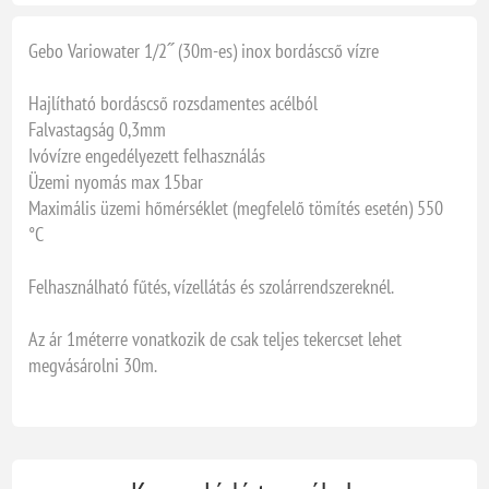
Gebo Variowater 1/2˝ (30m-es) inox bordáscső vízre
Hajlítható bordáscső rozsdamentes acélból
Falvastagság 0,3mm
Ivóvízre engedélyezett felhasználás
Üzemi nyomás max 15bar
Maximális üzemi hőmérséklet (megfelelő tömítés esetén) 550
°C
Felhasználható fűtés, vízellátás és szolárrendszereknél.
Az ár 1méterre vonatkozik de csak teljes tekercset lehet
megvásárolni 30m.