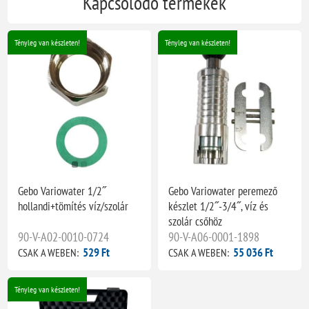
Kapcsolódó termékek
Tényleg van készleten!
Tényleg van készleten!
Gebo Variowater 1/2˝
Gebo Variowater peremező
hollandi+tömítés víz/szolár
készlet 1/2˝-3/4˝, víz és
szolár csőhöz
90-V-A02-0010-0724
90-V-A06-0001-1898
529 Ft
55 036 Ft
CSAK A WEBEN:
CSAK A WEBEN:
Tényleg van készleten!