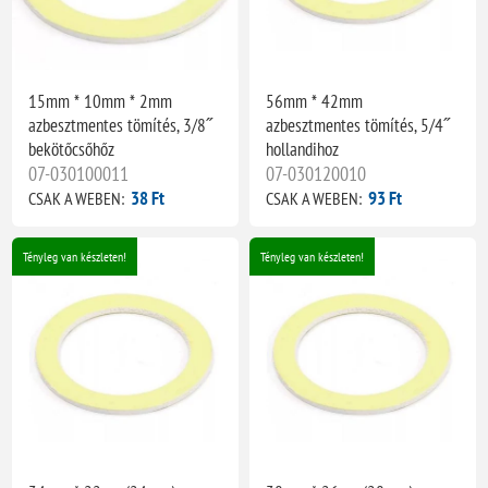
15mm * 10mm * 2mm
56mm * 42mm
azbesztmentes tömítés, 3/8˝
azbesztmentes tömítés, 5/4˝
bekötőcsőhőz
hollandihoz
07-030100011
07-030120010
38 Ft
93 Ft
CSAK A WEBEN:
CSAK A WEBEN:
Tényleg van készleten!
Tényleg van készleten!