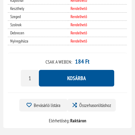
Kaposvár
Rendelhető
Keszthely
Rendelhető
Szeged
Rendelhető
Szolnok
Rendelhető
Debrecen
Rendelhető
Nyíregyháza
Rendelhető
184 Ft
CSAK A WEBEN:
KOSÁRBA
Bevásárló listára
Összehasonlításhoz
Elérhetőség:
Raktáron