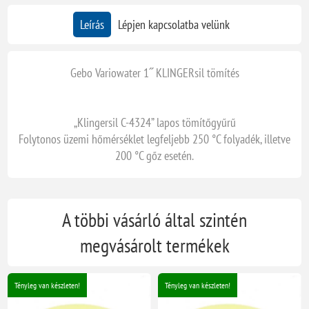
Leírás
Lépjen kapcsolatba velünk
Gebo Variowater 1˝ KLINGERsil tömítés
„Klingersil C-4324” lapos tömítőgyűrű
Folytonos üzemi hőmérséklet legfeljebb 250 °C folyadék, illetve
200 °C gőz esetén.
A többi vásárló által szintén
megvásárolt termékek
Tényleg van készleten!
Tényleg van készleten!