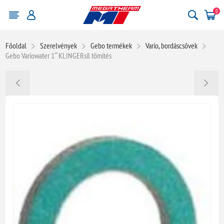
0
Főoldal
Szerelvények
Gebo termékek
Vario, bordáscsővek
Gebo Variowater 1˝ KLINGERsil tömítés