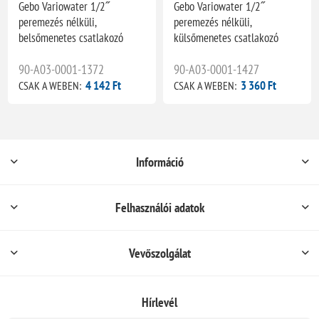
Gebo Variowater 1/2˝
Gebo Variowater 1/2˝
peremezés nélküli,
peremezés nélküli,
belsőmenetes csatlakozó
külsőmenetes csatlakozó
90-A03-0001-1372
90-A03-0001-1427
4 142 Ft
3 360 Ft
CSAK A WEBEN:
CSAK A WEBEN:
Információ
Felhasználói adatok
Vevőszolgálat
Hírlevél