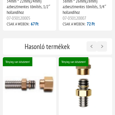
34mm * 22mm(24mm)
38mm * 26mm(28mm)
azbesztmentes tömítés, 1/2˝
azbesztmentes tömítés, 3/4˝
hollandihoz
hollandihoz
07-030120005
07-030120007
67 Ft
72 Ft
CSAK A WEBEN:
CSAK A WEBEN:
Hasonló termékek
Tényleg van készleten!
Tényleg van készleten!