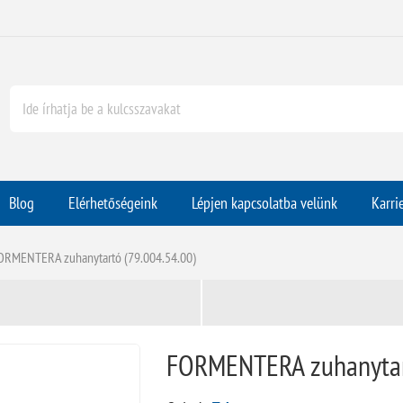
Blog
Elérhetőségeink
Lépjen kapcsolatba velünk
Karri
ORMENTERA zuhanytartó (79.004.54.00)
FORMENTERA zuhanytart