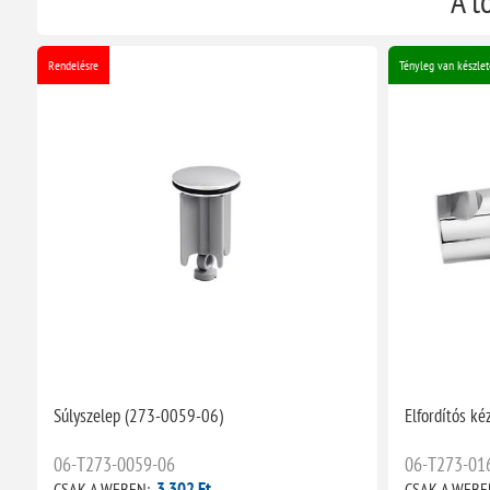
A t
Rendelésre
Tényleg van készlet
Súlyszelep (273-0059-06)
Elfordítós k
06-T273-0059-06
06-T273-01
3 302 Ft
CSAK A WEBEN:
CSAK A WEBE