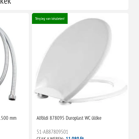
ékek
Tényleg van készleten!
ő 1500 mm
Alföldi 878095 Duroplast WC ülőke
51-AB87809501
11 080 Ft
CSAK A WEBEN: