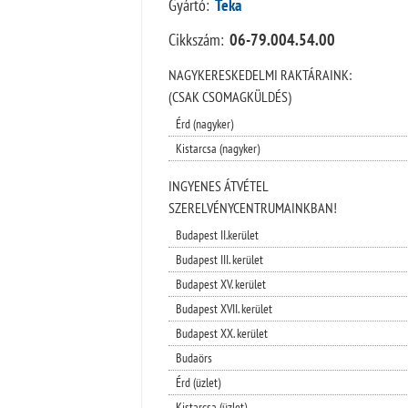
Gyártó:
Teka
Cikkszám:
06-79.004.54.00
NAGYKERESKEDELMI RAKTÁRAINK:
(CSAK CSOMAGKÜLDÉS)
Érd (nagyker)
Kistarcsa (nagyker)
INGYENES ÁTVÉTEL
SZERELVÉNYCENTRUMAINKBAN!
Budapest II.kerület
Budapest III. kerület
Budapest XV. kerület
Budapest XVII. kerület
Budapest XX. kerület
Budaörs
Érd (üzlet)
Kistarcsa (üzlet)