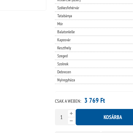
Székesfehérvár
Tatabánya
Mór
Balatonlelle
Kaposvár
Keszthely
Szeged
Szolnok
Debrecen
Nyíregyháza
3 769 Ft
CSAK A WEBEN:
KOSÁRBA