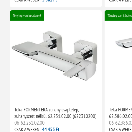
Tényleg van készleten!
Tényleg van készlet
Teka FORMENTERA zuhany csaptelep,
Teka FORMEN
zuhanyszett nélkül 62.231.02.00 (622310200)
62.386.02.0
06-62.231.02.00
06-62.386.0
44 455 Ft
CSAK A WEBEN:
CSAK A WEBE