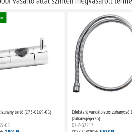
öbbi vásárló által szintén megvásárolt term
en!
ézizuhany tartó (273-0169-06)
Edeistahl vandálbiztos zuhanycs
(zuhanygégecső)
69-06
07-Z-G2217
2 901 Ft
5 578 Ft
N:
CSAK A WEBEN: