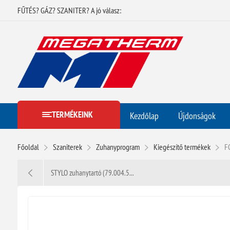
FŰTÉS? GÁZ? SZANITER? A jó válasz:
TERMÉKEINK
Kezdőlap
Újdonságok
Főoldal
Szaniterek
Zuhanyprogram
Kiegészítő termékek
F
STYLO zuhanytartó (79.004.5...