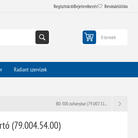
Regisztráció
Bejelentkezés
Bevásárlólista
0 termék
er
Radiant szervizek
BD-300 zuhanykar (79.007.51...
ó (79.004.54.00)