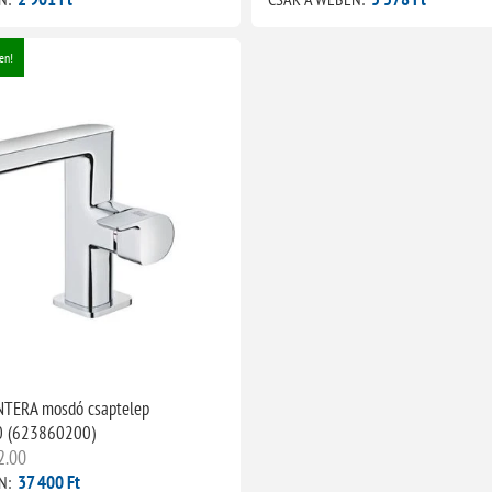
en!
TERA mosdó csaptelep
0 (623860200)
2.00
37 400 Ft
N: