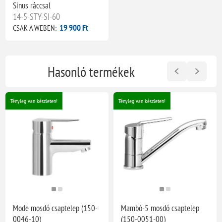
Sinus ráccsal
14-5-STY-SI-60
19 900 Ft
CSAK A WEBEN:
Hasonló termékek
Tényleg van készleten!
Tényleg van készleten!
Mode mosdó csaptelep (150-
Mambó-5 mosdó csaptelep
0046-10)
(150-0051-00)