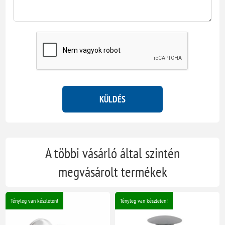
KÜLDÉS
A többi vásárló által szintén
megvásárolt termékek
Tényleg van készleten!
Tényleg van készleten!