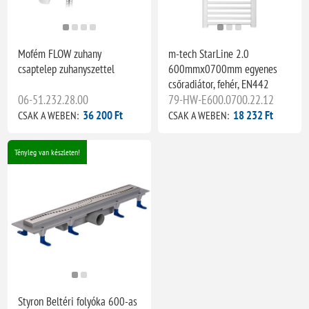
Mofém FLOW zuhany
m-tech StarLine 2.0
csaptelep zuhanyszettel
600mmx0700mm egyenes
csőradiátor, fehér, EN442
06-51.232.28.00
79-HW-E600.0700.22.12
36 200 Ft
18 232 Ft
CSAK A WEBEN:
CSAK A WEBEN:
Tényleg van készleten!
Styron Beltéri folyóka 600-as