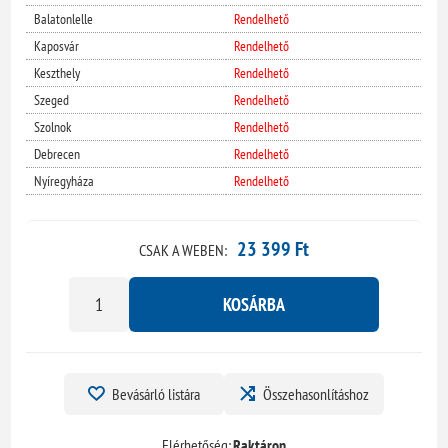
Balatonlelle
Rendelhető
Kaposvár
Rendelhető
Keszthely
Rendelhető
Szeged
Rendelhető
Szolnok
Rendelhető
Debrecen
Rendelhető
Nyíregyháza
Rendelhető
23 399 Ft
CSAK A WEBEN:
KOSÁRBA
Bevásárló listára
Összehasonlításhoz
Elérhetőség:
Raktáron