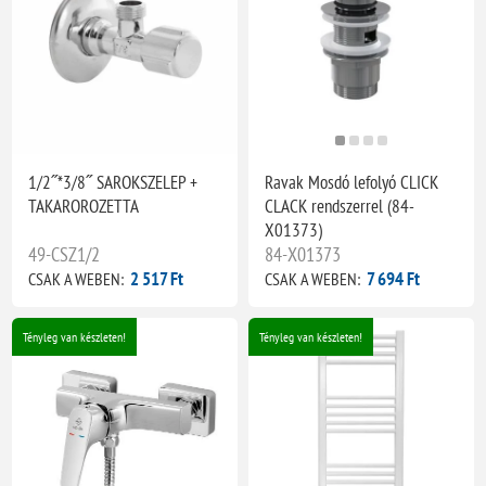
1/2˝*3/8˝ SAROKSZELEP +
Ravak Mosdó lefolyó CLICK
TAKAROROZETTA
CLACK rendszerrel (84-
X01373)
49-CSZ1/2
84-X01373
2 517 Ft
7 694 Ft
CSAK A WEBEN:
CSAK A WEBEN:
Tényleg van készleten!
Tényleg van készleten!