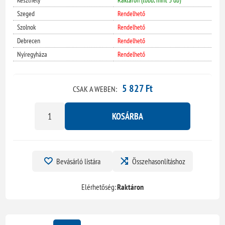
Keszthely
Raktáron (több, mint 3 db)
Szeged
Rendelhető
Szolnok
Rendelhető
Debrecen
Rendelhető
Nyíregyháza
Rendelhető
5 827 Ft
CSAK A WEBEN:
KOSÁRBA
Bevásárló listára
Összehasonlításhoz
Elérhetőség:
Raktáron