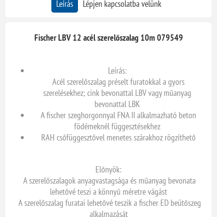
Leírás
Lépjen kapcsolatba velünk
Fischer LBV 12 acél szerelőszalag 10m 079549
Leírás:
Acél szerelőszalag préselt furatokkal a gyors
szerelésekhez; cink bevonattal LBV vagy műanyag
bevonattal LBK
A fischer szeghorgonnyal FNA II alkalmazható beton
födémeknél függesztésekhez
RAH csőfüggesztővel menetes szárakhoz rögzíthető
Előnyök:
A szerelőszalagok anyagvastagsága és műanyag bevonata
lehetővé teszi a könnyű méretre vágást
A szerelőszalag furatai lehetővé teszik a fischer ED beütőszeg
alkalmazását