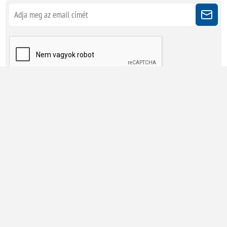
Kövessen minket
Powered by
nopCommerce
Copyright © 2026 Megatherm Kft. Minden jog fenntartva.