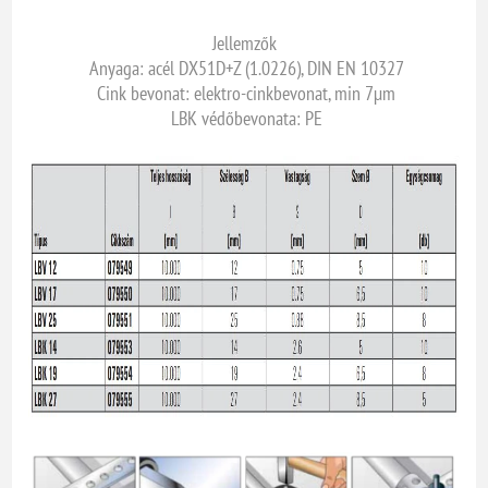
Jellemzők
Anyaga: acél DX51D+Z (1.0226), DIN EN 10327
Cink bevonat: elektro-cinkbevonat, min 7µm
LBK védőbevonata: PE