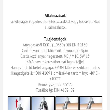
Alkalmazások
Gazdaságos rögzítés, menetes szárakkal vagy tőcsavarokkal
alkalmazható.
Tulajdonságok
Anyaga: acél DC01 (1.0330) DIN EN 10130
Cink bevonat: elektro-cink bevonat, 5 - 9µm
Csatlakozó anya: hegesztett, M8 / M10, SW 13
Zárócsavar: kereszthornyú lapos fejjel
Hangszigetelő betét anyaga: EPDM, klór- és szilikonmentes
Hangszigetelés: DIN 4109 Hőmérséklet tartomány: -40°C -
+100°C
Keménység: 55 ± 5° A
Tűzállóság: DIN 4102: B2