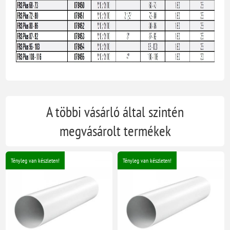
A többi vásárló által szintén
megvásárolt termékek
Tényleg van készleten!
Tényleg van készleten!