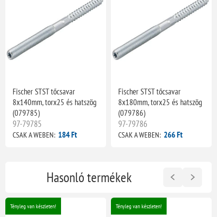
Fischer STST tőcsavar
Fischer STST tőcsavar
8x140mm, torx25 és hatszög
8x180mm, torx25 és hatszög
(079785)
(079786)
97-79785
97-79786
184 Ft
266 Ft
CSAK A WEBEN:
CSAK A WEBEN:
Hasonló termékek
Tényleg van készleten!
Tényleg van készleten!