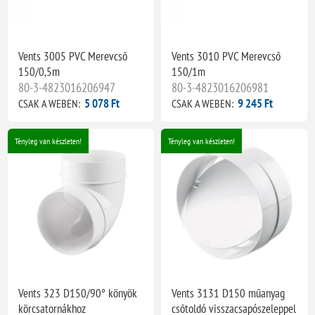
Vents 3005 PVC Merevcső
Vents 3010 PVC Merevcső
150/0,5m
150/1m
80-3-4823016206947
80-3-4823016206981
5 078 Ft
9 245 Ft
CSAK A WEBEN:
CSAK A WEBEN:
Tényleg van készleten!
Tényleg van készleten!
Vents 323 D150/90° könyök
Vents 3131 D150 műanyag
körcsatornákhoz
csőtoldó visszacsapószeleppel