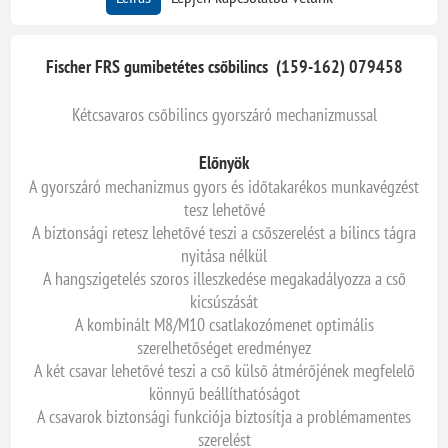
Fischer FRS gumibetétes csőbilincs (159-162) 079458
Kétcsavaros csőbilincs gyorszáró mechanizmussal
Előnyök
A gyorszáró mechanizmus gyors és időtakarékos munkavégzést
tesz lehetővé
A biztonsági retesz lehetővé teszi a csőszerelést a bilincs tágra
nyitása nélkül
A hangszigetelés szoros illeszkedése megakadályozza a cső
kicsúszását
A kombinált M8/M10 csatlakozómenet optimális
szerelhetőséget eredményez
A két csavar lehetővé teszi a cső külső átmérőjének megfelelő
könnyű beállíthatóságot
A csavarok biztonsági funkciója biztosítja a problémamentes
szerelést