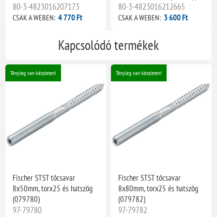
80-3-4823016207173
80-3-4823016212665
4 770 Ft
3 600 Ft
CSAK A WEBEN:
CSAK A WEBEN:
Kapcsolódó termékek
Tényleg van készleten!
Tényleg van készleten!
Fischer STST tőcsavar
Fischer STST tőcsavar
8x50mm, torx25 és hatszög
8x80mm, torx25 és hatszög
(079780)
(079782)
97-79780
97-79782