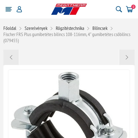
0
Főoldal
Szerelvények
Rögzítéstechnika
Bilincsek
Fischer FRS Plus gumibetétes bilincs 108-116mm, 4" gumibetétes csőbilincs
(079455)