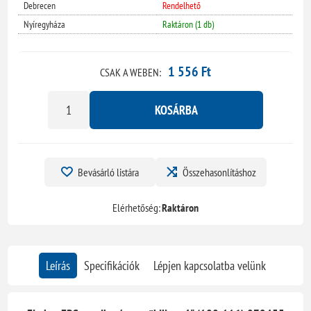
Debrecen
Rendelhető
Nyíregyháza
Raktáron (1 db)
1 556 Ft
CSAK A WEBEN:
KOSÁRBA
Bevásárló listára
Összehasonlításhoz
Elérhetőség:
Raktáron
Leírás
Specifikációk
Lépjen kapcsolatba velünk