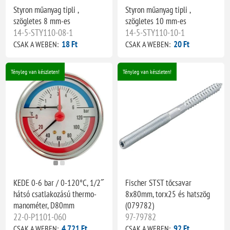
Styron műanyag tipli ,
Styron műanyag tipli ,
szögletes 8 mm-es
szögletes 10 mm-es
14-5-STY110-08-1
14-5-STY110-10-1
18 Ft
20 Ft
CSAK A WEBEN:
CSAK A WEBEN:
Tényleg van készleten!
Tényleg van készleten!
KEDE 0-6 bar / 0-120°C, 1/2˝
Fischer STST tőcsavar
hátsó csatlakozású thermo-
8x80mm, torx25 és hatszög
manométer, D80mm
(079782)
22-0-P1101-060
97-79782
4 721 Ft
92 Ft
CSAK A WEBEN:
CSAK A WEBEN: