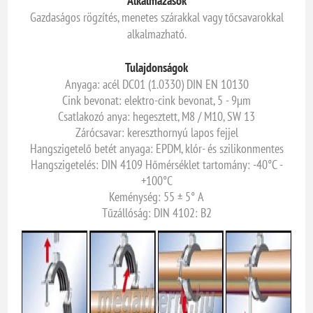
Alkalmazások
Gazdaságos rögzítés, menetes szárakkal vagy tőcsavarokkal
alkalmazható.
Tulajdonságok
Anyaga: acél DC01 (1.0330) DIN EN 10130
Cink bevonat: elektro-cink bevonat, 5 - 9µm
Csatlakozó anya: hegesztett, M8 / M10, SW 13
Zárócsavar: kereszthornyú lapos fejjel
Hangszigetelő betét anyaga: EPDM, klór- és szilikonmentes
Hangszigetelés: DIN 4109 Hőmérséklet tartomány: -40°C -
+100°C
Keménység: 55 ± 5° A
Tűzállóság: DIN 4102: B2