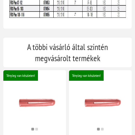
A többi vásárló által szintén
megvásárolt termékek
Tényleg van készleten!
Tényleg van készleten!