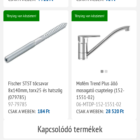
Tényleg van készleten!
Tényleg van készleten!
Fischer STST tőcsavar
Mofém Trend Plus álló
8x140mm, torx25 és hatszög
mosogató csaptelep (152-
(079785)
1551-02)
97-79785
06-MTDP-152-1551-02
184 Ft
28 520 Ft
CSAK A WEBEN:
CSAK A WEBEN:
Kapcsolódó termékek