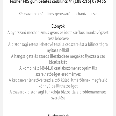
Fischer FRS gumibetétes csőbilincs 4" (108-116) 079455
Kétcsavaros csőbilincs gyorszáró mechanizmussal
Előnyök
A gyorszáró mechanizmus gyors és időtakarékos munkavégzést
tesz lehetővé
A biztonsági retesz lehetővé teszi a csőszerelést a bilincs tágra
nyitása nélkül
A hangszigetelés szoros illeszkedése megakadályozza a cső
kicsúszását
A kombinált M8/M10 csatlakozómenet optimális
szerelhetőséget eredményez
A két csavar lehetővé teszi a cső külső átmérőjének megfelelő
könnyű beállíthatóságot
A csavarok biztonsági funkciója biztosítja a problémamentes
szerelést