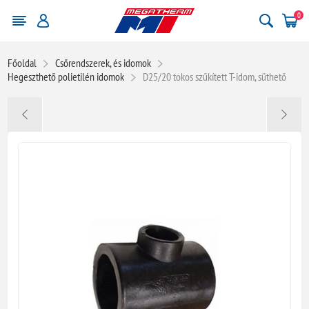
0
Főoldal
Csőrendszerek, és idomok
Hegeszthető polietilén idomok
D25/20 tokos szűkített T-idom, süthető