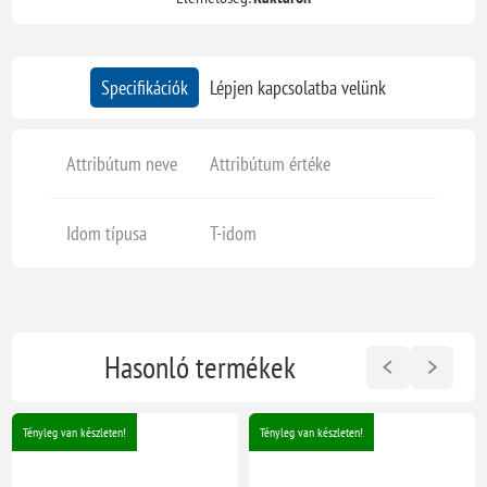
Specifikációk
Lépjen kapcsolatba velünk
Attribútum neve
Attribútum értéke
Idom típusa
T-idom
Hasonló termékek
Tényleg van készleten!
Tényleg van készleten!