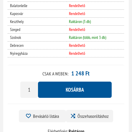
Balatonlelle
Rendelhető
Kaposvár
Rendelhető
Keszthely
Raktáron (3 db)
Szeged
Rendelhető
Szolnok
Raktáron (több, mint 3 db)
Debrecen
Rendelhető
Nyíregyháza
Rendelhető
1 248 Ft
CSAK A WEBEN:
KOSÁRBA
Bevásárló listára
Összehasonlításhoz
Elérhetőség:
Raktáron