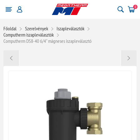
0
Főoldal
Szerelvények
Iszapleválasztók
Computherm iszapleválasztók
Computherm DS8-40 6/4" mágneses iszapleválasztó