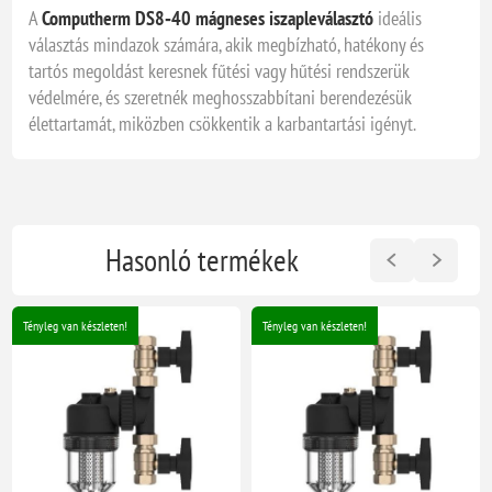
A
Computherm DS8‑40 mágneses iszapleválasztó
ideális
választás mindazok számára, akik megbízható, hatékony és
tartós megoldást keresnek fűtési vagy hűtési rendszerük
védelmére, és szeretnék meghosszabbítani berendezésük
élettartamát, miközben csökkentik a karbantartási igényt.
Hasonló termékek
Tényleg van készleten!
Tényleg van készleten!