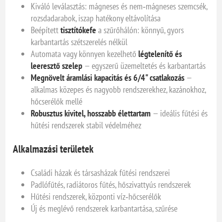
Kiváló leválasztás: mágneses és nem‑mágneses szemcsék,
rozsdadarabok, iszap hatékony eltávolítása
Beépített
tisztítókefe
a szűrőhálón: könnyű, gyors
karbantartás szétszerelés nélkül
Automata vagy könnyen kezelhető
légtelenítő és
leeresztő szelep
— egyszerű üzemeltetés és karbantartás
Megnövelt áramlási kapacitás és 6/4" csatlakozás
—
alkalmas közepes és nagyobb rendszerekhez, kazánokhoz,
hőcserélők mellé
Robusztus kivitel, hosszabb élettartam
— ideális fűtési és
hűtési rendszerek stabil védelméhez
Alkalmazási területek
Családi házak és társasházak fűtési rendszerei
Padlófűtés, radiátoros fűtés, hőszivattyús rendszerek
Hűtési rendszerek, központi víz‑hőcserélők
Új és meglévő rendszerek karbantartása, szűrése