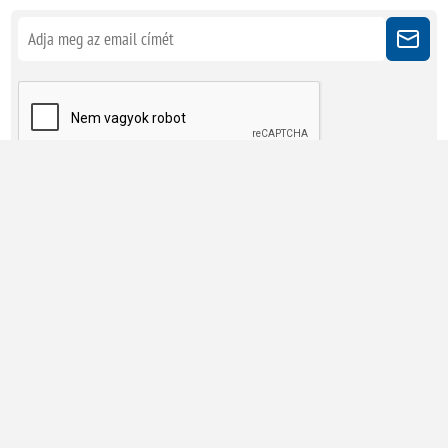
Kövessen minket
Powered by
nopCommerce
Copyright © 2026 Megatherm Kft. Minden jog fenntartva.