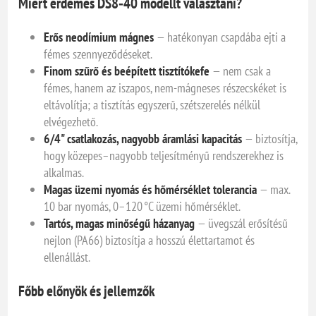
Miért érdemes DS8‑40 modellt választani?
Erős neodímium mágnes
— hatékonyan csapdába ejti a
fémes szennyeződéseket.
Finom szűrő és beépített tisztítókefe
— nem csak a
fémes, hanem az iszapos, nem-mágneses részecskéket is
eltávolítja; a tisztítás egyszerű, szétszerelés nélkül
elvégezhető.
6/4" csatlakozás, nagyobb áramlási kapacitás
— biztosítja,
hogy közepes–nagyobb teljesítményű rendszerekhez is
alkalmas.
Magas üzemi nyomás és hőmérséklet tolerancia
— max.
10 bar nyomás, 0–120 °C üzemi hőmérséklet.
Tartós, magas minőségű házanyag
— üvegszál erősítésű
nejlon (PA66) biztosítja a hosszú élettartamot és
ellenállást.
Főbb előnyök és jellemzők