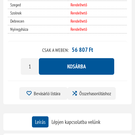
Szeged
Rendelhető
Szolnok
Rendelhető
Debrecen
Rendelhető
Nyíregyháza
Rendelhető
56 807 Ft
CSAK A WEBEN:
KOSÁRBA
Bevásárló listára
Összehasonlításhoz
Leírás
Lépjen kapcsolatba velünk