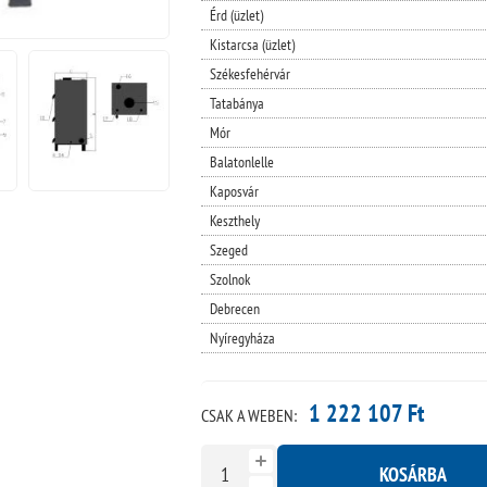
Érd (üzlet)
Kistarcsa (üzlet)
Székesfehérvár
Tatabánya
Mór
Balatonlelle
Kaposvár
Keszthely
Szeged
Szolnok
Debrecen
Nyíregyháza
1 222 107 Ft
CSAK A WEBEN:
KOSÁRBA