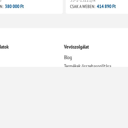
380 000 Ft
414 890 Ft
N:
CSAK A WEBEN:
datok
Vevőszolgálat
Blog
Termékek összehasonlítása
Újdonságok