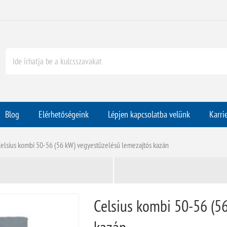
Blog
Elérhetőségeink
Lépjen kapcsolatba velünk
Karri
elsius kombi 50-56 (56 kW) vegyestüzelésű lemezajtós kazán
Celsius kombi 50-56 (5
kazán