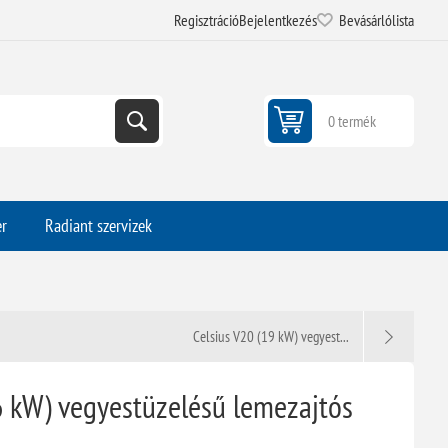
Regisztráció
Bejelentkezés
Bevásárlólista
0 termék
er
Radiant szervizek
Celsius V20 (19 kW) vegyest...
6 kW) vegyestüzelésű lemezajtós