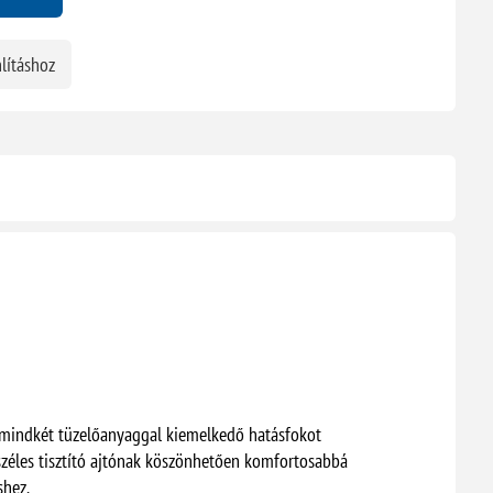
lításhoz
 mindkét tüzelőanyaggal kiemelkedő hatásfokot
 széles tisztító ajtónak köszönhetően komfortosabbá
shez.