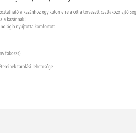
ztatható a kazánhoz egy külön erre a célra tervezett csatlakozó ajtó seg
a a kazánnak!
chnológia nyújtotta komfortot:
ny fokozat)
ereinek tárolási lehetősége