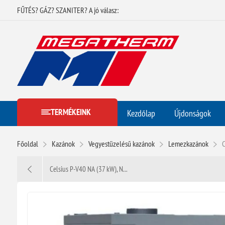
FŰTÉS? GÁZ? SZANITER? A jó válasz:
TERMÉKEINK
Kezdőlap
Újdonságok
Főoldal
Kazánok
Vegyestüzelésű kazánok
Lemezkazánok
C
Celsius P-V40 NA (37 kW), N...