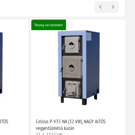
Tényleg van készleten!
Té
AJTÓS
Celsius P-V35 NA (32 kW), NAGY AJTÓS
C
vegyestüzelésű kazán
v
33-1-13222/N