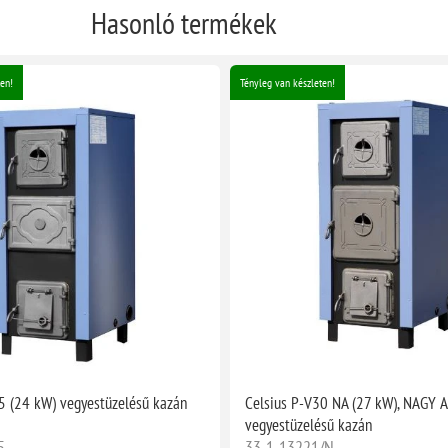
Hasonló termékek
en!
Tényleg van készleten!
5 (24 kW) vegyestüzelésű kazán
Celsius P-V30 NA (27 kW), NAGY 
vegyestüzelésű kazán
5
33-1-13221/N