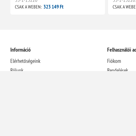
323 149 Ft
CSAK A WEBEN:
CSAK A WEBE
Információ
Felhasználói a
Elérhetőségeink
Fiókom
Rólunk
Rendelések
Házhozszállítási információk
Címek
Adatvédelmi nyilatkozat
Kosár
Általános Szerződési Feltételek
Visszaélés-bejelentési rendszer
Elállás a szerződéstől
Energetikai szakreferensi jelentés