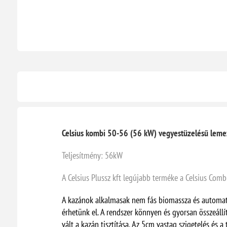
Celsius kombi 50-56 (56 kW) vegyestüzelésű leme
Teljesítmény: 56kW
A Celsius Plussz kft legújabb terméke a Celsius Comb
A kazánok alkalmasak nem fás biomassza és automat
érhetünk el. A rendszer könnyen és gyorsan összeállí
vált a kazán tisztítása. Az 5cm vastag szigetelés és