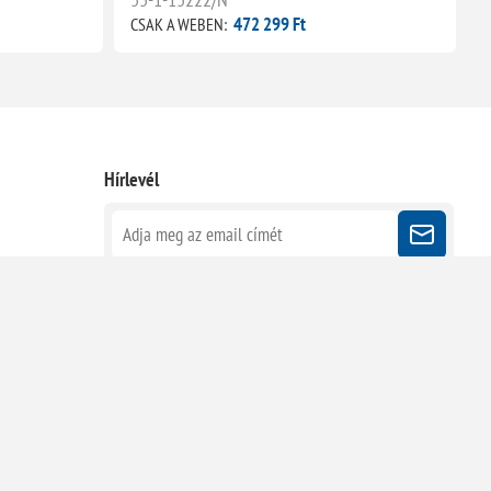
472 299 Ft
CSAK A WEBEN:
C
Hírlevél
Kövessen minket