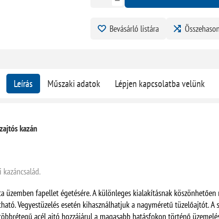
Bevásárló listára
Összehason
Leírás
Műszaki adatok
Lépjen kapcsolatba velünk
zajtós kazán
i kazáncsalád.
a üzemben fapellet égetésére. A különleges kialakításnak köszönhetően
tható. Vegyestüzelés esetén kihasználhatjuk a nagyméretű tüzelőajtót. A
 a többrétegű acél ajtó hozzájárul a magasabb hatásfokon történő üzemelé