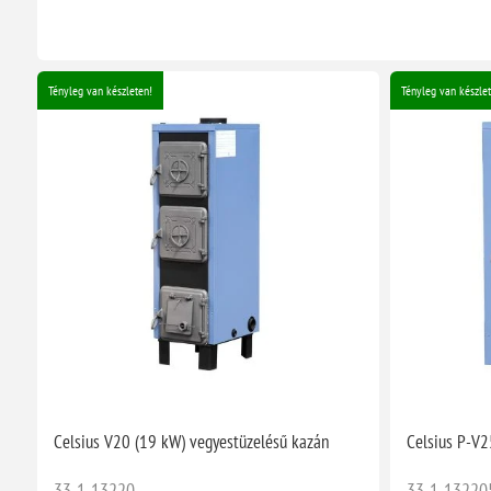
Tényleg van készleten!
Tényleg van készlet
Celsius V20 (19 kW) vegyestüzelésű kazán
Celsius P-V2
33-1-13220
33-1-13220