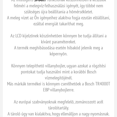
felméri a melegvíz-felhasználási igényét, így többé nem
szükséges újra beállítania a hőmérsékletet.
A meleg vizet az Ön igényeihez alakítva fogja ezután előállítani,
ezáltal energiát takaríthat meg.
Az LCD kijelzőnek köszönhetően könnyen be tudja állítani a
kívánt paramétereket.
A termék meghibásodása esetén hibakód jelenik meg a
képernyőn.
Könnyen telepíthető villanybojler, ugyan azokat a rögzítési
pontokat tudja használni mint a korábbi Bosch
vízmelegítőjénél.
Más márkák termékei is könnyen cserélhetőek a Bosch TR4000T
EBP villanybojlerre.
Az európai szabványoknak megfelelő, zománcozott acél
tárolótartály.
A tároló úgy van kialakítva, hogy ellenálljon a nagy nyomásnak.