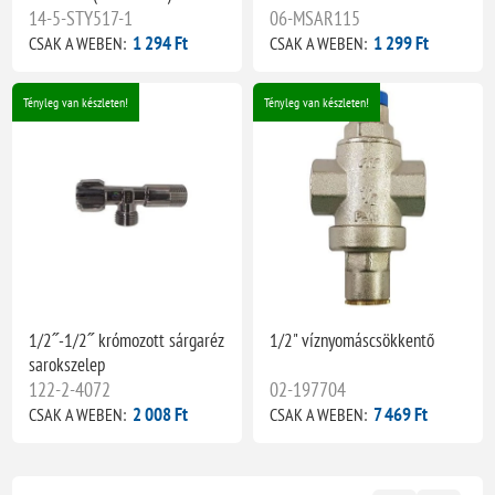
14-5-STY517-1
06-MSAR115
1 294 Ft
1 299 Ft
CSAK A WEBEN:
CSAK A WEBEN:
Tényleg van készleten!
Tényleg van készleten!
1/2˝-1/2˝ krómozott sárgaréz
1/2" víznyomáscsökkentő
sarokszelep
122-2-4072
02-197704
2 008 Ft
7 469 Ft
CSAK A WEBEN:
CSAK A WEBEN: