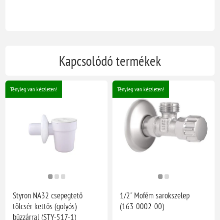
Kapcsolódó termékek
Tényleg van készleten!
Tényleg van készleten!
Styron NA32 csepegtető
1/2" Mofém sarokszelep
tölcsér kettős (golyós)
(163-0002-00)
bűzzárral (STY-517-1)