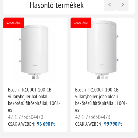
Hasonló termékek
Rendelésre
Rendelésre
Bosch TR1000T 100 CB
Bosch TR1000T 100 CB
villanybojler bal oldali
villanybojler jobb oldali
bekötésű fűtőspirállal, 100L-
bekötésű fűtőspirállal, 100L-
es
es
42-1-7736504470
42-1-7736504473
96 690 Ft
99 790 Ft
CSAK A WEBEN:
CSAK A WEBEN: