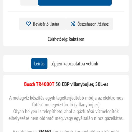
Bevásárló listára
Összehasonlításhoz
Elérhetőség:
Raktáron
Leírás
Lépjen kapcsolatba velünk
Bosch TR4000T
50 EBP villanybojler, 50L-es
A melegvíz-készítés egyik legelterjedtebb módja az elektromos
fűtésű melegvíz-tároló (villanybojler).
Olyan helyen is telepíthető, ahol a gázfűtésű vízmelegítők
elhelyezése nem oldható meg, vagy egyáltalán nincs gázellátás.
Az intelligens
SMART
funkciónak köszönhetően a készülék