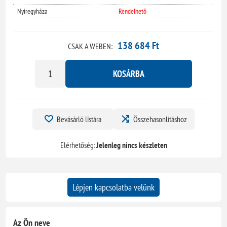
Nyíregyháza
Rendelhető
138 684 Ft
CSAK A WEBEN:
KOSÁRBA
Bevásárló listára
Összehasonlításhoz
Elérhetőség:
Jelenleg nincs készleten
Lépjen kapcsolatba velünk
Az Ön neve