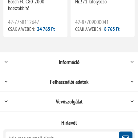
Bosch FC-C80-2000
Nr.371 kifolyócső
hosszabbító
42-7738112647
42-87709000041
24 765 Ft
8 763 Ft
CSAK A WEBEN:
CSAK A WEBEN:
Információ
Felhasználói adatok
Vevőszolgálat
Hírlevél