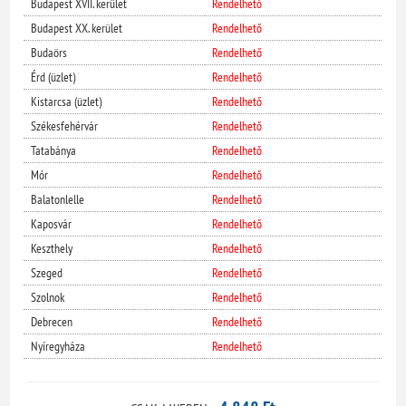
Budapest XVII. kerület
Rendelhető
Budapest XX. kerület
Rendelhető
Budaörs
Rendelhető
Érd (üzlet)
Rendelhető
Kistarcsa (üzlet)
Rendelhető
Székesfehérvár
Rendelhető
Tatabánya
Rendelhető
Mór
Rendelhető
Balatonlelle
Rendelhető
Kaposvár
Rendelhető
Keszthely
Rendelhető
Szeged
Rendelhető
Szolnok
Rendelhető
Debrecen
Rendelhető
Nyíregyháza
Rendelhető