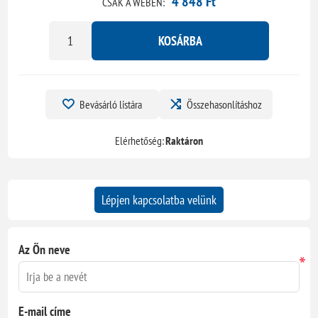
4 848 Ft
CSAK A WEBEN:
KOSÁRBA
Bevásárló listára
Összehasonlításhoz
Elérhetőség:
Raktáron
Lépjen kapcsolatba velünk
Az Ön neve
*
E-mail címe