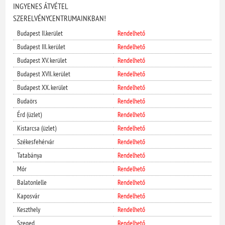
INGYENES ÁTVÉTEL
SZERELVÉNYCENTRUMAINKBAN!
Budapest II.kerület
Rendelhető
Budapest III. kerület
Rendelhető
Budapest XV. kerület
Rendelhető
Budapest XVII. kerület
Rendelhető
Budapest XX. kerület
Rendelhető
Budaörs
Rendelhető
Érd (üzlet)
Rendelhető
Kistarcsa (üzlet)
Rendelhető
Székesfehérvár
Rendelhető
Tatabánya
Rendelhető
Mór
Rendelhető
Balatonlelle
Rendelhető
Kaposvár
Rendelhető
Keszthely
Rendelhető
Szeged
Rendelhető