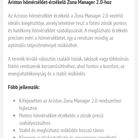
Ariston hőmérséklet-érzékelő Zona Manager 2.0-hoz
Az Ariston hőmérséklet-érzékelő a Zona Manager 2.0 vezérlő
ideális kiegészítője, amely lehetővé teszi a fűtési zónák pontos
és hatékony hőmérséklet-szabályozását. A megbízható érzékelő
precízen méri a hőmérsékletet, így a rendszer mindig az
optimális teljesítménnyel működhet.
A termék kiváló választás családi házak, lakások vagy többzónás
fűtési rendszerek korszerűsítéséhez, ahol fontos a komfort, az
energiahatékonyság és a stabil működés.
Főbb jellemzők:
Kifejezetten az Ariston Zona Manager 2.0 rendszerhez
fejlesztve
Pontos hőmérséklet-érzékelés a zónák precíz
szabályozásához
Stabil és megbízható működés hosszú távon
Könnyen csatlakoztatható és egyszerűen szerelhető