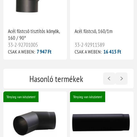
Acél füstcső tisztítós könyök,
Acél füstcső, 160/1m
160 / 90°
33-2-92701005
33-2-92911589
7 947 Ft
16 415 Ft
CSAK A WEBEN:
CSAK A WEBEN:
Hasonló termékek
Tényleg van készleten!
Tényleg van készleten!