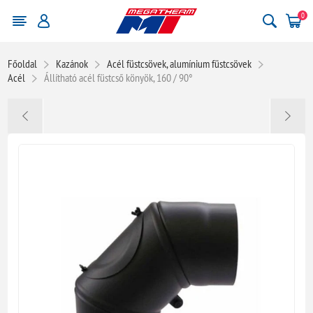
0
Főoldal
Kazánok
Acél füstcsövek, alumínium füstcsövek
Acél
Állítható acél füstcső könyök, 160 / 90°