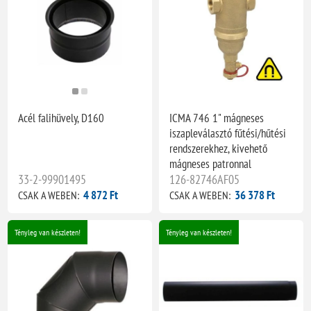
Acél falihüvely, D160
ICMA 746 1" mágneses
iszapleválasztó fűtési/hűtési
rendszerekhez, kivehető
mágneses patronnal
33-2-99901495
126-82746AF05
4 872 Ft
36 378 Ft
CSAK A WEBEN:
CSAK A WEBEN:
Tényleg van készleten!
Tényleg van készleten!