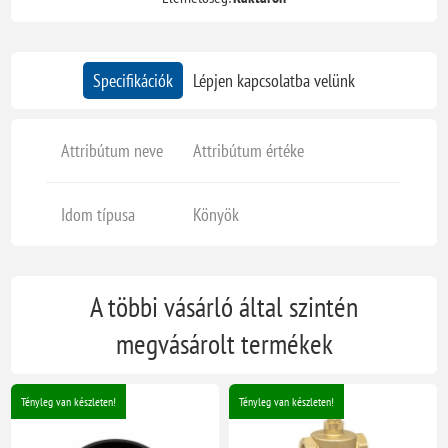
Specifikációk
Lépjen kapcsolatba velünk
Attribútum neve
Attribútum értéke
Idom típusa
Könyök
A többi vásárló által szintén
megvásárolt termékek
Tényleg van készleten!
Tényleg van készleten!