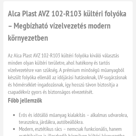
Alca Plast AVZ 102-R103 kültéri folyóka
– Megbízható vízelvezetés modern
környezetben
Az Alca Plast AVZ 102-R103 kültéri folyóka kiváló választás
minden olyan kültéri területre, ahol hatékony és tartós
vízelvezetésre van szükség. A prémium minőségű műanyagból
készült folyóka ellenáll az időjárási hatásoknak, UV-sugárzásnak
és hőmérséklet-ingadozásnak, így hosszú távon biztosítja a
csapadékvíz gyors és biztonságos elvezetését.
Főbb jellemzők
Erős és időtálló műanyag kialakítás – alkalmas udvarokra,
teraszokra, járdákra, autóbeállókra.
Modern, esztétikus rács – nemcsak funkcionális, hanem
esztétikailag is illeszkedik bármilyen kültéri környezetbe.