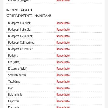
INGYENES ÁTVÉTEL
SZERELVÉNYCENTRUMAINKBAN!
Budapest II.kerület
Rendelhető
Budapest III. kerület
Rendelhető
Budapest XV. kerület
Rendelhető
Budapest XVII. kerület
Rendelhető
Budapest XX. kerület
Rendelhető
Budaörs
Rendelhető
Érd (üzlet)
Rendelhető
Kistarcsa (üzlet)
Rendelhető
Székesfehérvár
Rendelhető
Tatabánya
Rendelhető
Mór
Rendelhető
Balatonlelle
Rendelhető
Kaposvár
Rendelhető
Keszthely
Rendelhető