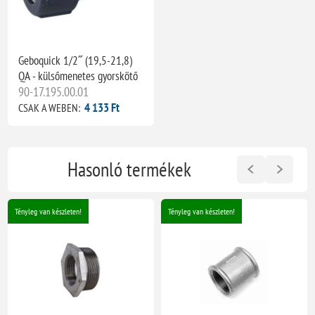
Geboquick 1/2˝ (19,5-21,8)
QA - külsőmenetes gyorskötő
90-17.195.00.01
4 133 Ft
CSAK A WEBEN:
Hasonló termékek
Tényleg van készleten!
Tényleg van készleten!