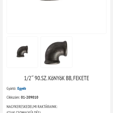
1/2˝ 90.SZ. KöNYöK BB, FEKETE
Gyártó:
Egyéb
Cikkszám:
01-209010
NAGYKERESKEDELMI RAKTÁRAINK:
(CSAK CSOMAGKÜLDÉS)