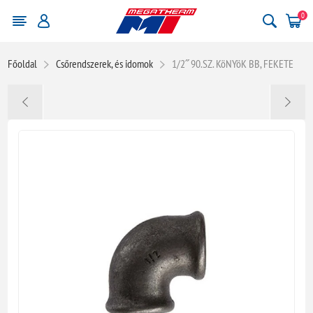
0
Főoldal
Csőrendszerek, és idomok
1/2˝ 90.SZ. KöNYöK BB, FEKETE