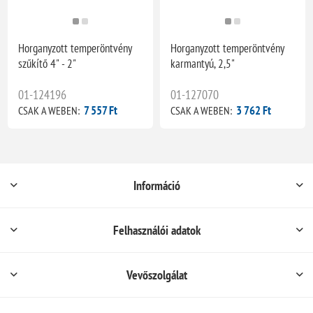
Horganyzott temperöntvény
Horganyzott temperöntvény
szűkítő 4" - 2"
karmantyú, 2,5"
01-124196
01-127070
7 557 Ft
3 762 Ft
CSAK A WEBEN:
CSAK A WEBEN:
Információ
Felhasználói adatok
Vevőszolgálat