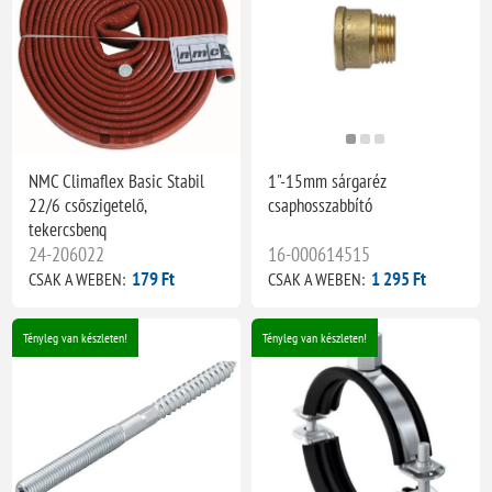
NMC Climaflex Basic Stabil
1"-15mm sárgaréz
22/6 csőszigetelő,
csaphosszabbító
tekercsbenq
24-206022
16-000614515
179 Ft
1 295 Ft
CSAK A WEBEN:
CSAK A WEBEN:
Tényleg van készleten!
Tényleg van készleten!