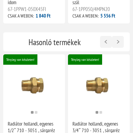
idom
szál
67-1PPW1-050X45FI
67-1PP050/4MPN20
1 840 Ft
5 556 Ft
CSAK A WEBEN:
CSAK A WEBEN:
Hasonló termékek
Tényleg van készleten!
Tényleg van készleten!
Radiátor hollandi, egyenes
Radiátor hollandi, egyenes
1/2˝ 710 - 3051 , sárgaréz
3/4˝ 710 - 3051 , sárgaréz