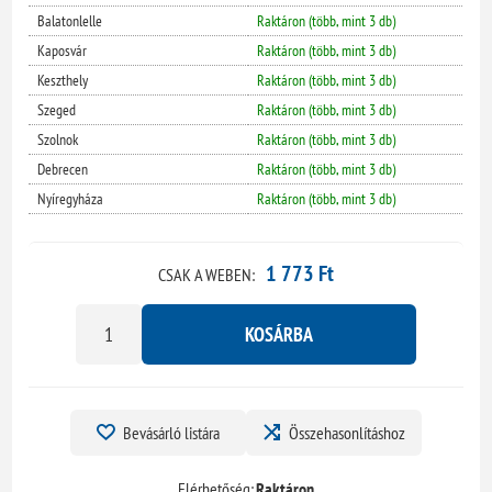
Balatonlelle
Raktáron (több, mint 3 db)
Kaposvár
Raktáron (több, mint 3 db)
Keszthely
Raktáron (több, mint 3 db)
Szeged
Raktáron (több, mint 3 db)
Szolnok
Raktáron (több, mint 3 db)
Debrecen
Raktáron (több, mint 3 db)
Nyíregyháza
Raktáron (több, mint 3 db)
1 773 Ft
CSAK A WEBEN:
KOSÁRBA
Bevásárló listára
Összehasonlításhoz
Elérhetőség:
Raktáron