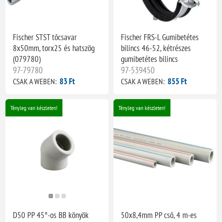
Fischer STST tőcsavar
Fischer FRS-L Gumibetétes
8x50mm, torx25 és hatszög
bilincs 46-52, kétrészes
(079780)
gumibetétes bilincs
97-79780
97-539450
83 Ft
855 Ft
CSAK A WEBEN:
CSAK A WEBEN:
Tényleg van készleten!
Tényleg van készleten!
D50 PP 45°-os BB könyök
50x8,4mm PP cső, 4 m-es