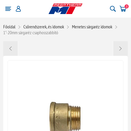
0
Főoldal
Csőrendszerek, és idomok
Menetes sárgaréz idomok
1"-20mm sárgaréz csaphosszabbító